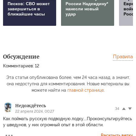
Песков: СВО может
России Надеждину*
Европ
завершиться в
нанесли новый
войну
ближайшие часы
удар
Росс
Обсуждение
Правила
Комментариев: 12
Эта статья опубликована более, чем 24 часа назад, а значит,
она недоступна для комментирования. Новые материалы вы
можете найти на
главной странице
.
Недождётесь
34
22 апреля 2024, 00:27
Как поймать русскую подводную лодку....Проконсультируйтесь
у шведунов, у них огромный опыт в этой области.
Раскрыть ветку