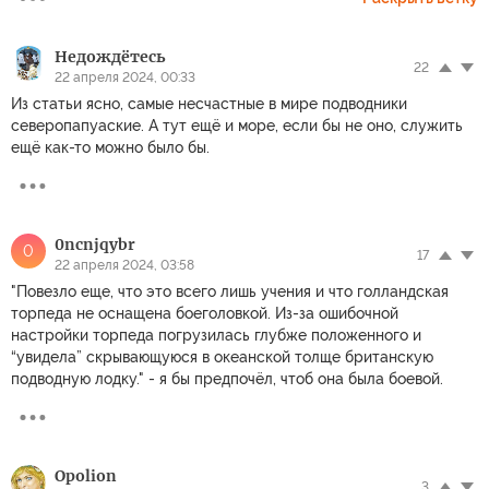
Недождётесь
22
22 апреля 2024, 00:33
Из статьи ясно, самые несчастные в мире подводники
северопапуаские. А тут ещё и море, если бы не оно, служить
ещё как-то можно было бы.
0ncnjqybr
0
17
22 апреля 2024, 03:58
"Повезло еще, что это всего лишь учения и что голландская
торпеда не оснащена боеголовкой. Из-за ошибочной
настройки торпеда погрузилась глубже положенного и
“увидела” скрывающуюся в океанской толще британскую
подводную лодку." - я бы предпочёл, чтоб она была боевой.
Opolion
3