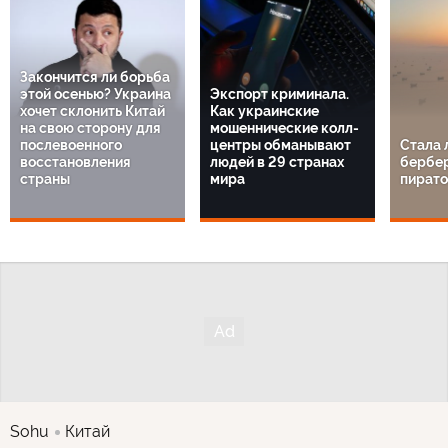
Закончится ли борьба
этой осенью? Украина
Экспорт криминала.
хочет склонить Китай
Как украинские
на свою сторону для
мошеннические колл-
послевоенного
центры обманывают
Стала 
восстановления
людей в 29 странах
бербе
страны
мира
пират
Sohu
Китай