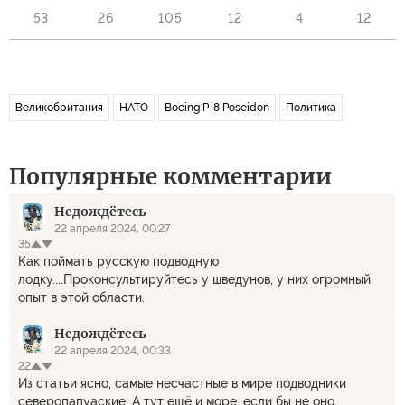
53
26
105
12
4
12
Великобритания
НАТО
Boeing P-8 Poseidon
Политика
Популярные комментарии
Недождётесь
22 апреля 2024, 00:27
35
Как поймать русскую подводную
лодку....Проконсультируйтесь у шведунов, у них огромный
опыт в этой области.
Недождётесь
22 апреля 2024, 00:33
22
Из статьи ясно, самые несчастные в мире подводники
северопапуаские. А тут ещё и море, если бы не оно,