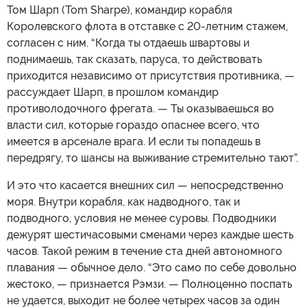
Том Шарп (Tom Sharpe), командир корабля
Королевского флота в отставке с 20-летним стажем,
согласен с ним. “Когда ты отдаешь швартовы и
поднимаешь, так сказать, паруса, то действовать
приходится независимо от присутствия противника, —
рассуждает Шарп, в прошлом командир
противолодочного фрегата. — Ты оказываешься во
власти сил, которые гораздо опаснее всего, что
имеется в арсенале врага. И если ты попадешь в
передрягу, то шансы на выживание стремительно тают”.
И это что касается внешних сил — непосредственно
моря. Внутри корабля, как надводного, так и
подводного, условия не менее суровы. Подводники
дежурят шестичасовыми сменами через каждые шесть
часов. Такой режим в течение ста дней автономного
плавания — обычное дело. “Это само по себе довольно
жестоко, — признается Рэмзи. — Полноценно поспать
не удается, выходит не более четырех часов за один