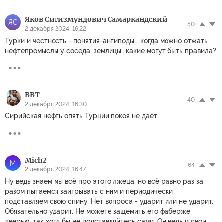
Яков Сигизмундович Самаркандский
ЯС
50
2 декабря 2024, 16:22
Турки и честность - понятия-антиподы....когда можно отжать
нефтепромыслы у соседа, землицы...какие могут быть правила?
ВВТ
40
2 декабря 2024, 16:30
Сирийская нефть опять Турции покоя не даёт .
Mich2
M
64
2 декабря 2024, 16:47
Ну ведь знаем мы всё про этого лжеца, но всё равно раз за
разом пытаемся заигрывать с ним и периодически
подставляем свою спину. Нет вопроса - ударит или не ударит.
Обязательно ударит. Не можете защемить его фаберже
дверью, так хотя бы не подставляйтесь сами. Он ведь и свои