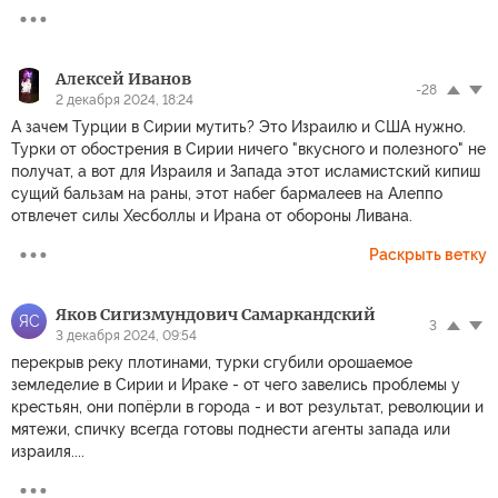
Алексей Иванов
-28
2 декабря 2024, 18:24
А зачем Турции в Сирии мутить? Это Израилю и США нужно.
Турки от обострения в Сирии ничего "вкусного и полезного" не
получат, а вот для Израиля и Запада этот исламистский кипиш
сущий бальзам на раны, этот набег бармалеев на Алеппо
отвлечет силы Хесболлы и Ирана от обороны Ливана.
Раскрыть ветку
Яков Сигизмундович Самаркандский
ЯС
3
3 декабря 2024, 09:54
перекрыв реку плотинами, турки сгубили орошаемое
земледелие в Сирии и Ираке - от чего завелись проблемы у
крестьян, они попёрли в города - и вот результат, революции и
мятежи, спичку всегда готовы поднести агенты запада или
израиля....