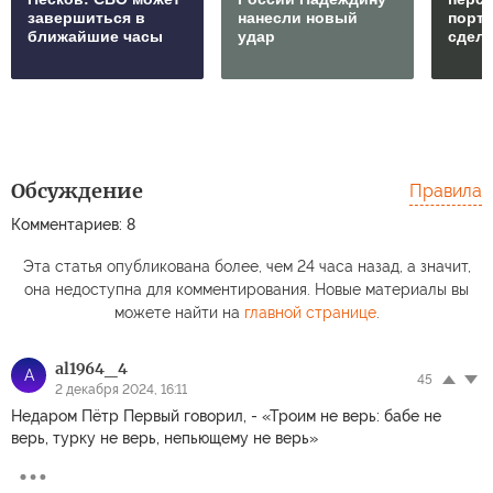
завершиться в
нанесли новый
порто
ближайшие часы
удар
сдел
Обсуждение
Правила
Комментариев: 8
Эта статья опубликована более, чем 24 часа назад, а значит,
она недоступна для комментирования. Новые материалы вы
можете найти на
главной странице
.
al1964_4
A
45
2 декабря 2024, 16:11
Недаром Пётр Первый говорил, - «Троим не верь: бабе не
верь, турку не верь, непьющему не верь»