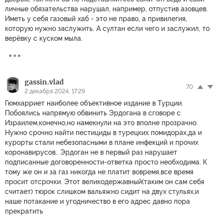
личные обязательства нарушал, например, отпустив азовцев.
Иметь у себя газовый хаб - это не право, а привилегия,
которую нужно заслужить. А султан если чего и заслужил, то
верёвку с куском мыла.
gassin.vlad
70
2 декабря 2024, 17:29
Гюмхарриет наиболее объективное издание в Турции.
Побоялись напрямую обвинить Эрдогана в сговоре с
Израилем,конечно,но намекнули на это вполне прозрачно.
Нужно срочно найти пестициды в турецких помидорах,да и
курорты стали небезопасными в плане инфекций и прочих
коронавирусов.. Эрдоган не в первый раз нарушает
подписанные договоренности-ответка просто необходима. К
тому же он и за газ никогда не платит вовремя,все время
просит отсрочки. Этот великодержавный(таким он сам себя
считает) тюрок слишком вальяжно сидит на двух стульях,и
наше потакание и угодничество в его адрес давно пора
прекратить