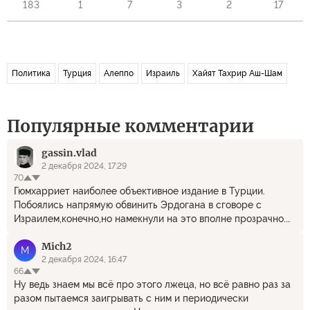
183
1
7
3
2
17
Политика
Турция
Алеппо
Израиль
Хайят Тахрир Аш-Шам
Популярные комментарии
gassin.vlad
2 декабря 2024, 17:29
70
Гюмхарриет наиболее объективное издание в Турции.
Побоялись напрямую обвинить Эрдогана в сговоре с
Израилем,конечно,но намекнули на это вполне прозрачно.
Нужно срочно найти пестициды в турецких помидорах,да и
Mich2
курорты стали небезопасными в плане инфекций и прочих
M
коронавирусов.. Эрдоган не в первый раз нарушает
2 декабря 2024, 16:47
66
подписанные договоренности-ответка просто необходима.
Ну ведь знаем мы всё про этого лжеца, но всё равно раз за
К тому же он и за газ никогда не платит вовремя,все время
разом пытаемся заигрывать с ним и периодически
просит отсрочки. Этот великодержавный(таким он сам себя