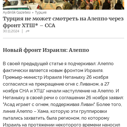
Aydinlik Gazetesi
Турция
Турция не может смотреть на Алеппо через
фронт ХТШ* – ССА
30.11.2024
Новый фронт Израиля: Алеппо
В своей предыдущей статье я подчеркивал: Алеппо
фактически является новым фронтом Израиля.
Премьер-министр Израиля Нетаньяху 26 ноября
согласился на прекращение огня с Ливаном, а 27
ноября СНА и ХТШ* начали наступление на Алеппо. И
Нетаньяху в своей речи о соглашении 26 ноября заявил:
"Асад играет с огнем, поддерживая Ливан". Более того,
линия Алеппо – Хама, которую эти группировки
пытались захватить, была регионом, по которому
Израиль на протяжении некоторого времени наносил