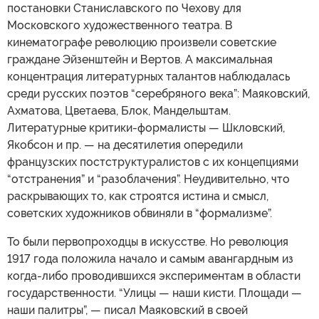
постановки Станиславского по Чехову для
Московского художественного театра. В
кинематографе революцию произвели советские
граждане Эйзенштейн и Вертов. А максимальная
концентрация литературных талантов наблюдалась
среди русских поэтов “серебряного века”: Маяковский,
Ахматова, Цветаева, Блок, Мандельштам.
Литературные критики-формалисты — Шкловский,
Якобсон и пр. — на десятилетия опередили
французских постструктуралистов с их концепциями
“отстранения” и “разоблачения”. Неудивительно, что
раскрывающих то, как строятся истина и смысл,
советских художников обвиняли в “формализме”.
То были первопроходцы в искусстве. Но революция
1917 года положила начало и самым авангардным из
когда-либо проводившихся экспериментам в области
государственности. “Улицы — наши кисти. Площади —
наши палитры”, — писал Маяковский в своей