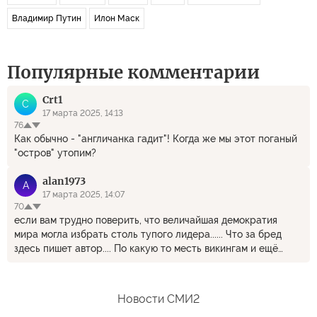
Владимир Путин
Илон Маск
Популярные комментарии
Crt1
C
17 марта 2025, 14:13
76
Как обычно - "англичанка гадит"! Когда же мы этот поганый
"остров" утопим?
alan1973
A
17 марта 2025, 14:07
70
если вам трудно поверить, что величайшая демократия
мира могла избрать столь тупого лидера...... Что за бред
здесь пишет автор.... По какую то месть викингам и ещё
хрен знает кому... Я думал только Зеленский дурь
употребляет...Автор оказывается ещё более забористую
дурь принимает. Лучше бы сказал, кто Урсулу выбирает...)))
Новости СМИ2
там вообще народ не участвует в выборах...