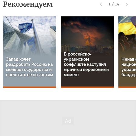
Рекомендуем
1
/
14
В российско-
Запад хочет
украинском
Ненави
раздробить Россию на
конфликте наступил
национ
мелкие государства и
мрачный переломный
украин
поглотить ее по частям
момент
банде