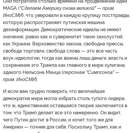
Они потратили столько времени на продвижение идеи
MAGA (
"Сделаем Америку снова великой" — прим.
ИноСМИ
), что уверовали в каждую крупицу постправды,
которую распространяет путинская машина
дезинформации. Демократические идеалы не имеют
значения; равно как и суверенитет таких захолустий,
как Украина. Верховенство закона, свободна прессы,
свобода торговли, свобода слова — это все часть
воук-идеологии, тогда как важны лишь деньги, власть и
сохранение эго Трампа как главного в мире хулигана,
эдакого Нельсона Манца (
персонаж “Симпсонов” —
прим. ИноСМИ
).
И если вам трудно поверить, что величайшая
демократия мира могла избрать столь тупого лидера,
что ж, единственная оставшаяся теория заключается в
том, что Трамп делает все это намеренно. Он видит,
чего Путин достиг в России, и хочет того же для
Америки — точнее для себя. Поскольку Трамп, как и