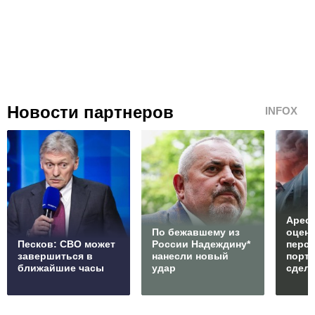
Новости партнеров
INFOX
Арест
По бежавшему из
оцен
Песков: СВО может
России Надеждину*
перс
завершиться в
нанесли новый
порто
ближайшие часы
удар
сдел