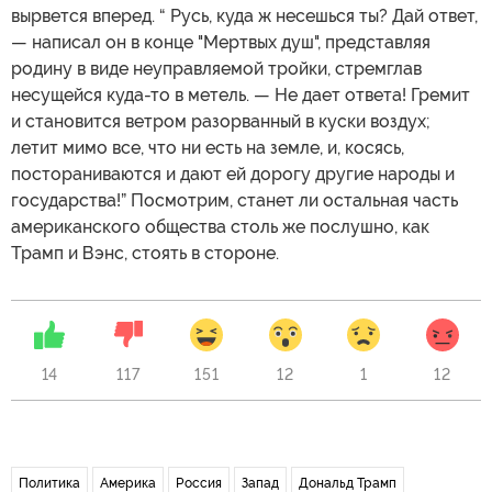
вырвется вперед. “ Русь, куда ж несешься ты? Дай ответ,
— написал он в конце "Мертвых душ", представляя
родину в виде неуправляемой тройки, стремглав
несущейся куда-то в метель. — Не дает ответа! Гремит
и становится ветром разорванный в куски воздух;
летит мимо все, что ни есть на земле, и, косясь,
постораниваются и дают ей дорогу другие народы и
государства!” Посмотрим, станет ли остальная часть
американского общества столь же послушно, как
Трамп и Вэнс, стоять в стороне.
14
117
151
12
1
12
Политика
Америка
Россия
Запад
Дональд Трамп