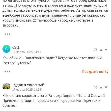
могла избрать столь тупого лидера...... Что за бред здесь пишет
автор.... По какую то месть викингам и ещё хрен знает кому... Я
думал только Зеленский дурь употребляет...Автор оказывается
ещё более забористую дурь принимает. Лучше бы сказал, кто
Урсулу выбирает...))) там вообще народ не участвует в
выборах...
Crt1
C
75
17 марта 2025, 14:13
Как обычно - "англичанка гадит"! Когда же мы этот поганый
"остров" утопим?
Раскрыть ветку
Гудвин Ужасный
40
17 марта 2025, 14:23
Как сильно корёжит этого Ричарда Годвина (Richard Godwin)!
Привычка нагадить привела его к недержанию. Ядом так и
брызжет.