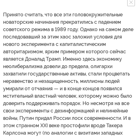
Принято считать, что все эти головокружительные
новаторские начинания прекратились с падением
советского режима в 1989 году. Однако на самом деле
последовавший за этим хаос заложил условия для
нового эксперимента с капиталистическим
авторитаризмом, ярким примером которого сейчас
является Дональд Трамп. Именно здесь экономику
неолиберализма довели до предела, олигархи
захватили государственные активы, стали процветать
неравенство и незащищенность, миллионы людей
умирали от отчаяния — и в конце концов появился
мстительный властный человек, которому можно было
доверить поддерживать порядок. Но несмотря на все
свои эксперименты с дезинформацией и нелинейные
войны, Путин придал России лоск современности. И в
этом странном XXI веке простофили вроде Такера
Карлсона могут (по аналогии с визитами западных