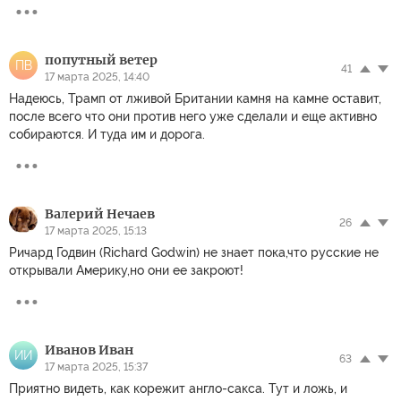
попутный ветер
ПВ
41
17 марта 2025, 14:40
Надеюсь, Трамп от лживой Британии камня на камне оставит,
после всего что они против него уже сделали и еще активно
собираются. И туда им и дорога.
Валерий Нечаев
26
17 марта 2025, 15:13
Ричард Годвин (Richard Godwin) не знает пока,что русские не
открывали Америку,но они ее закроют!
Иванов Иван
ИИ
63
17 марта 2025, 15:37
Приятно видеть, как корежит англо-сакса. Тут и ложь, и