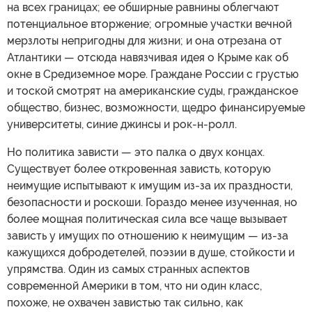
на всех границах; ее обширные равнины облегчают
потенциальное вторжение; огромные участки вечной
мерзлоты непригодны для жизни; и она отрезана от
Атлантики — отсюда навязчивая идея о Крыме как об
окне в Средиземное море. Граждане России с грустью
и тоской смотрят на американские суды, гражданское
общество, бизнес, возможности, щедро финансируемые
университеты, синие джинсы и рок-н-ролл.
Но политика зависти — это палка о двух концах.
Существует более откровенная зависть, которую
неимущие испытывают к имущим из-за их праздности,
безопасности и роскоши. Гораздо менее изученная, но
более мощная политическая сила все чаще вызывает
зависть у имущих по отношению к неимущим — из-за
кажущихся добродетелей, поэзии в душе, стойкости и
упрямства. Один из самых странных аспектов
современной Америки в том, что ни один класс,
похоже, не охвачен завистью так сильно, как