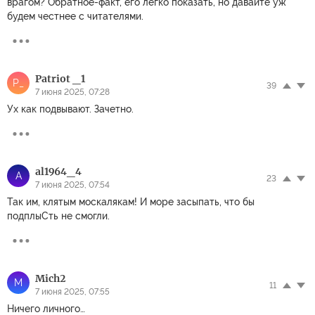
врагом? Обратное-факт, его легко показать, но давайте уж
будем честнее с читателями.
Patriot _1
P_
39
7 июня 2025, 07:28
Ух как подвывают. Зачетно.
al1964_4
A
23
7 июня 2025, 07:54
Так им, клятым москалякам! И море засыпать, что бы
подплыСть не смогли.
Mich2
M
11
7 июня 2025, 07:55
Ничего личного…