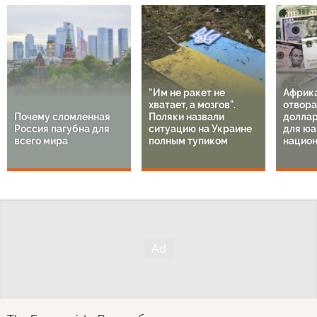
"Им не ракет не
Африк
хватает, а мозгов".
отвора
Почему сломленная
Поляки назвали
доллар
Россия пагубна для
ситуацию на Украине
для юа
всего мира
полным тупиком
национ