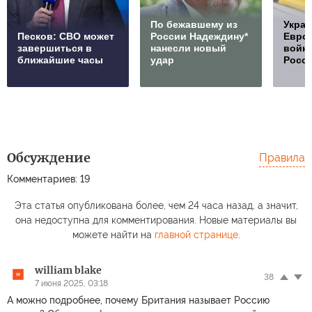
По бежавшему из
Украи
Песков: СВО может
России Надеждину*
Европ
завершиться в
нанесли новый
войну
ближайшие часы
удар
Росс
Обсуждение
Правила
Комментариев: 19
Эта статья опубликована более, чем 24 часа назад, а значит,
она недоступна для комментирования. Новые материалы вы
можете найти на
главной странице
.
william blake
38
7 июня 2025, 03:18
А можно подробнее, почему Британия называет Россию