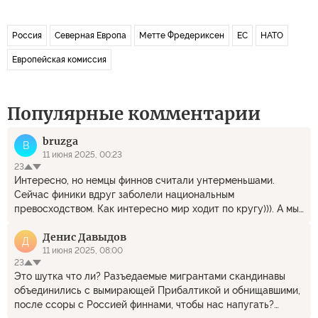
Россия
Северная Европа
Метте Фредериксен
ЕС
НАТО
Европейская комиссия
Популярные комментарии
bruzga
B
11 июня 2025, 00:23
23
Интересно, но немцы финнов считали унтерменьшами.
Сейчас финики вдруг заболели национальным
превосходством. Как интересно мир ходит по кругу))). А мы
этих нейтральных птенчиков с рук ресурсами кормили,
Денис Давыдов
ублажали их миролюбие. Кто их покусал? Что показывают
Д
анализы?
11 июня 2025, 08:00
23
Это шутка что ли? Разъедаемые мигрантами скандинавы
объединились с вымирающей Прибалтикой и обнищавшими,
после ссоры с Россией финнами, чтобы нас напугать?