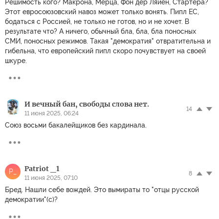
Решимость кого? Макрона, Мерца, Фон дер Ляйен, Стартера?
Этот евросоюзовский навоз может только вонять. Пипл ЕС,
бодаться с Россией, не только не готов, но и не хочет. В
результате что? А ничего, обычный бла, бла, бла поносных
СМИ, поносных режимов. Такая "демократия" отвратительна и
гибельна, что европейский пипл скоро почувствует на своей
шкуре.
И вечный бан, свободы слова нет.
14
11 июня 2025, 06:24
Союз восьми бакалейщиков без кардинала.
Patriot _1
P_
8
11 июня 2025, 07:10
Бред. Нашли себе вождей. Это вымираты то "отцы русской
демократии"(с)?