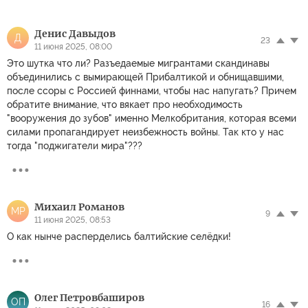
Денис Давыдов
Д
23
11 июня 2025, 08:00
Это шутка что ли? Разъедаемые мигрантами скандинавы
объединились с вымирающей Прибалтикой и обнищавшими,
после ссоры с Россией финнами, чтобы нас напугать? Причем
обратите внимание, что вякает про необходимость
"вооружения до зубов" именно Мелкобритания, которая всеми
силами пропагандирует неизбежность войны. Так кто у нас
тогда "поджигатели мира"???
Михаил Романов
МР
9
11 июня 2025, 08:53
О как нынче расперделись балтийские селёдки!
Олег Петровбаширов
ОП
16