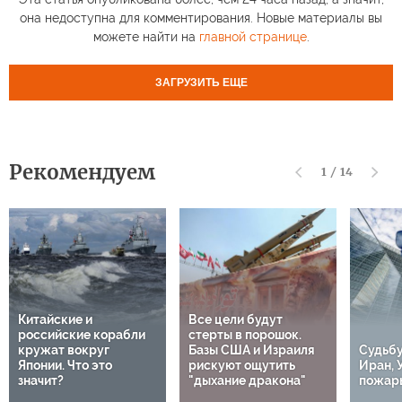
она недоступна для комментирования. Новые материалы вы
можете найти на
главной странице
.
ЗАГРУЗИТЬ ЕЩЕ
Рекомендуем
1
/
14
Китайские и
Все цели будут
российские корабли
стерты в порошок.
кружат вокруг
Базы США и Израиля
Судьбу
Японии. Что это
рискуют ощутить
Иран, 
значит?
"дыхание дракона"
пожары