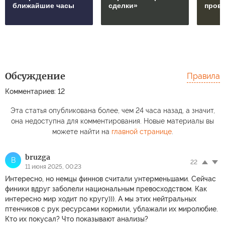
ближайшие часы
сделки»
пров
Обсуждение
Правила
Комментариев: 12
Эта статья опубликована более, чем 24 часа назад, а значит,
она недоступна для комментирования. Новые материалы вы
можете найти на
главной странице
.
bruzga
B
22
11 июня 2025, 00:23
Интересно, но немцы финнов считали унтерменьшами. Сейчас
финики вдруг заболели национальным превосходством. Как
интересно мир ходит по кругу))). А мы этих нейтральных
птенчиков с рук ресурсами кормили, ублажали их миролюбие.
Кто их покусал? Что показывают анализы?