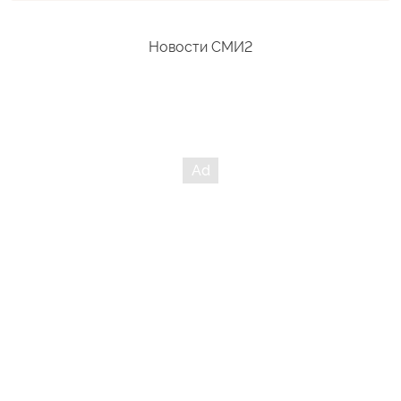
Причем обратите внимание, что вякает про необходимость
"вооружения до зубов" именно Мелкобритания, которая
всеми силами пропагандирует неизбежность войны. Так кто
Новости СМИ2
у нас тогда "поджигатели мира"???