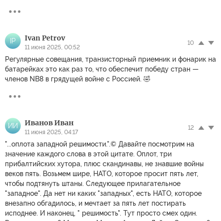
Ivan Petrov
IP
10
11 июня 2025, 00:52
Регулярные совещания, транзисторный приемник и фонарик на
батарейках это как раз то, что обеспечит победу стран —
членов NB8 в грядущей войне с Россией. 🤣
Иванов Иван
ИИ
12
11 июня 2025, 04:17
"...оплота западной решимости.".© Давайте посмотрим на
значение каждого слова в этой цитате. Оплот, три
прибалтийских хутора, плюс скандинавы, не знавшие войны
веков пять. Возьмем шире, НАТО, которое просит пять лет,
чтобы подтянуть штаны. Следующее прилагательное
"западное". Да нет ни каких "западных", есть НАТО, которое
внезапно обгадилось, и мечтает за пять лет постирать
исподнее. И наконец, " решимость". Тут просто смех один.