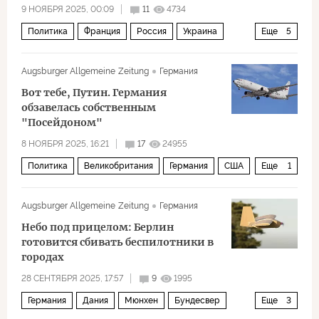
9 НОЯБРЯ 2025, 00:09
11
4734
Политика
Франция
Россия
Украина
Еще
5
Франсуа Олланд
Николя Саркози
Augsburger Allgemeine Zeitung
Германия
Национальное собрание
Вот тебе, Путин. Германия
Национальное объединение
Эммануэль Макрон
обзавелась собственным
"Посейдоном"
8 НОЯБРЯ 2025, 16:21
17
24955
Политика
Великобритания
Германия
США
Еще
1
НАТО
Augsburger Allgemeine Zeitung
Германия
Небо под прицелом: Берлин
готовится сбивать беспилотники в
городах
28 СЕНТЯБРЯ 2025, 17:57
9
1995
Германия
Дания
Мюнхен
Бундесвер
Еще
3