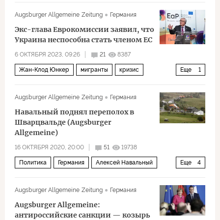
МВД
GPS
Политика
Augsburger Allgemeine Zeitung
Германия
Экс-глава Еврокомиссии заявил, что
Украина неспособна стать членом ЕС
6 ОКТЯБРЯ 2023, 09:26
21
8387
Жан-Клод Юнкер
мигранты
кризис
Еще
1
Политика
Augsburger Allgemeine Zeitung
Германия
Навальный поднял переполох в
Шварцвальде (Augsburger
Allgemeine)
16 ОКТЯБРЯ 2020, 20:00
51
19738
Политика
Германия
Алексей Навальный
Еще
4
клиника Шарите
отравление Навального
Augsburger Allgemeine Zeitung
Германия
отдых
Дело Навального
Augsburger Allgemeine:
антироссийские санкции — козырь