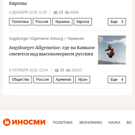
Европы
4 ДЕКАБРЯ 2019, 11:28
23
4946
Политика
Россия
Украина
Европа
Еще
3
Германия
санкции
Санкции: кто кого
Augsburger Allgemeine Zeitung
Германия
Augsburger Allgemeine: где на Кавказе
смеются над высокомерием русских
6 ОКТЯБРЯ 2019, 01:34
33
26100
Общество
Россия
Армения
Иран
Еще
4
Азербайджан
Грузия
Иосиф Сталин
туризм
ПОЛИТИКА
ЭКОНОМИКА
НАУКА
ВОЕ