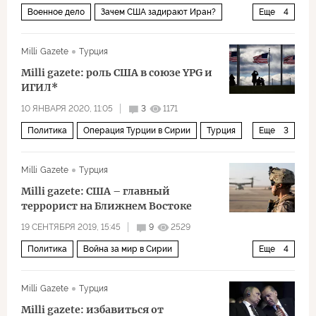
Военное дело
Зачем США задирают Иран?
Еще
4
США
Турция
Иран
ЗРК "Пэтриот"
Milli Gazete
Турция
Milli gazete: роль США в союзе YPG и
ИГИЛ*
10 ЯНВАРЯ 2020, 11:05
3
1171
Политика
Операция Турции в Сирии
Турция
Еще
3
ИГИЛ
Отряды народной самообороны (YPG)
Milli Gazete
Турция
Рабочая партия Курдистана (РПК)
Milli gazete: США – главный
террорист на Ближнем Востоке
19 СЕНТЯБРЯ 2019, 15:45
9
2529
Политика
Война за мир в Сирии
Еще
4
Ближний Восток
США
Сирия
Россия
Milli Gazete
Турция
Milli gazete: избавиться от