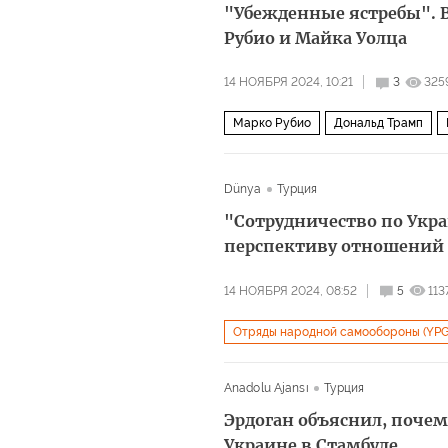
"Убежденные ястребы". 
Рубио и Майка Уолца
14 НОЯБРЯ 2024, 10:21
3
325
Марко Рубио
Дональд Трамп
Dünya
Турция
"Сотрудничество по Укра
перспективу отношений
14 НОЯБРЯ 2024, 08:52
5
113
Отряды народной самообороны (YPG
Роберт Форд
ИГИЛ
НАТО
Anadolu Ajansı
Турция
Эрдоган объяснил, почем
Украине в Стамбуле