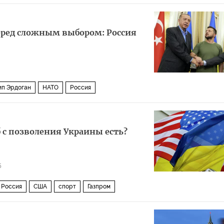
арии читателей
перед сложным выбором: Россия
ип Эрдоган
НАТО
Россия
б с позволения Украины есть?
5
Россия
США
спорт
Газпром