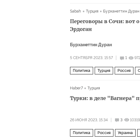
ИГИЛ
Политика
Sabah
Турция
Бурханеттин Дуран
Переговоры в Сочи: вот 
Эрдоган
Бурханеттин Дуран
5 СЕНТЯБРЯ 2023, 15:57
1
97
Политика
Турция
Россия
С
Haber7
Турция
Турки: в деле "Вагнера" 
26 ИЮНЯ 2023, 15:34
3
10319
Политика
Россия
Украина