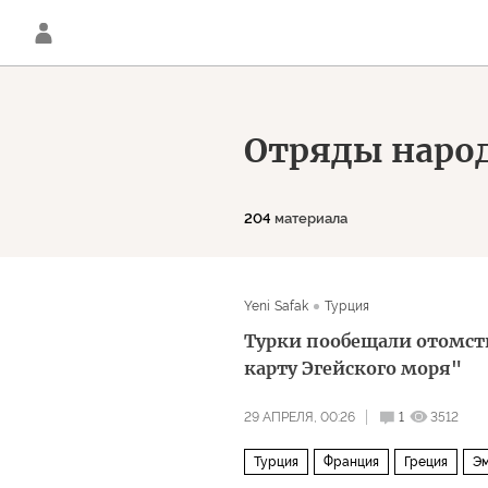
Отряды наро
204
материала
Yeni Safak
Турция
Турки пообещали отомст
карту Эгейского моря"
29 АПРЕЛЯ, 00:26
1
3512
Турция
Франция
Греция
Э