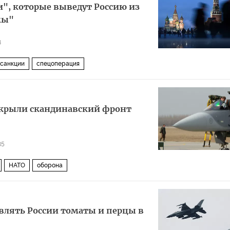
", которые выведут Россию из
мы"
8
санкции
спецоперация
крыли скандинавский фронт
35
НАТО
оборона
влять России томаты и перцы в