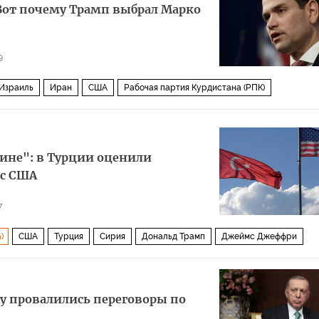
Вот почему Трамп выбрал Марко
9
Израиль
Иран
США
Рабочая партия Курдистана (РПК)
ине": в Турции оценили
 с США
7
)
США
Турция
Сирия
Дональд Трамп
Джеймс Джеффри
F-35
Политика
у провалились переговоры по