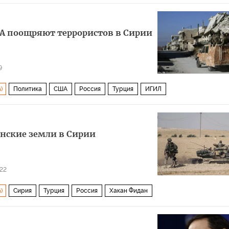
ША поощряют террористов в Сирии
9
)
Политика
США
Россия
Турция
ИГИЛ
анские земли в Сирии
22
)
Сирия
Турция
Россия
Хакан Фидан
Политика