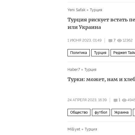
Комментарии читателей
коммент
Yeni Safak
Турция
Турция рискует встать 
или Украина
1 ИЮНЯ 2023, 01:49
7
12362
Политика
Турция
Реджеп Тай
Haber7
Турция
Турки: может, нам и хле
24 АПРЕЛЯ 2023, 16:39
1
494
Общество
футбол
Украина
Milliyet
Турция