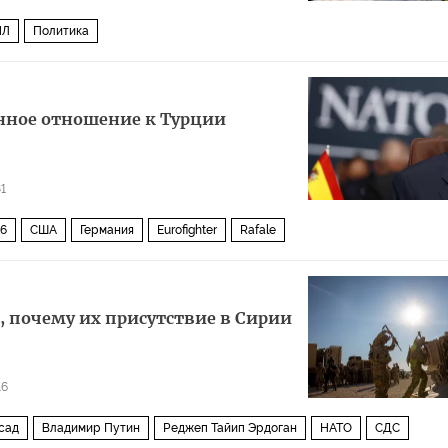
ИЛ
Политика
инное отношение к Турции
1
16
США
Германия
Eurofighter
Rafale
 почему их присутствие в Сирии
16
сад
Владимир Путин
Реджеп Тайип Эрдоган
НАТО
СДС