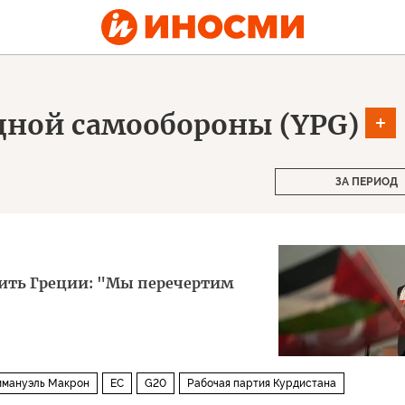
дной самообороны (YPG)
ЗА ПЕРИОД
ить Греции: "Мы перечертим
ммануэль Макрон
ЕС
G20
Рабочая партия Курдистана