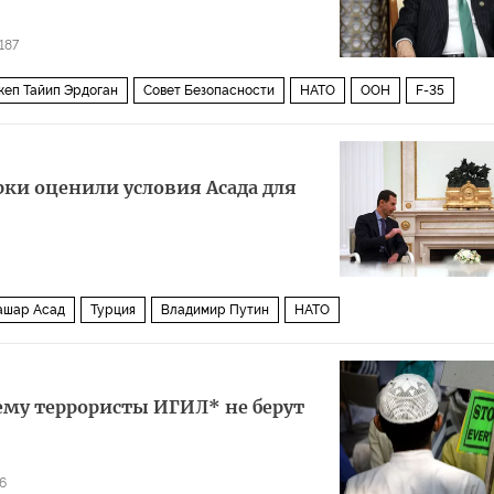
187
еп Тайип Эрдоган
Совет Безопасности
НАТО
ООН
F-35
рки оценили условия Асада для
ашар Асад
Турция
Владимир Путин
НАТО
ему террористы ИГИЛ* не берут
6