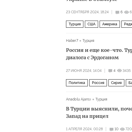
23 СЕНТЯБРЯ 2024, 18:24
6
6
Турция
США
Америка
Редж
Haber7
Турция
Россия и еще кое-что. Ту
диалога с Эрдоганом
27 ИЮНЯ 2024, 14:04
4
3435
Политика
Россия
Сирия
Б
Anadolu Ajansı
Турция
В Турции выяснили, поч
Запад на прицел
1 АПРЕЛЯ 2024, 00:28
10
720