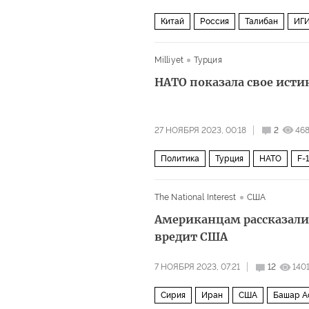
Китай
Россия
Талибан
ИГ
Milliyet
Турция
НАТО показала свое ист
27 НОЯБРЯ 2023, 00:18
2
468
Политика
Турция
НАТО
F-
The National Interest
США
Американцам рассказали,
вредит США
7 НОЯБРЯ 2023, 07:21
12
140
Сирия
Иран
США
Башар А