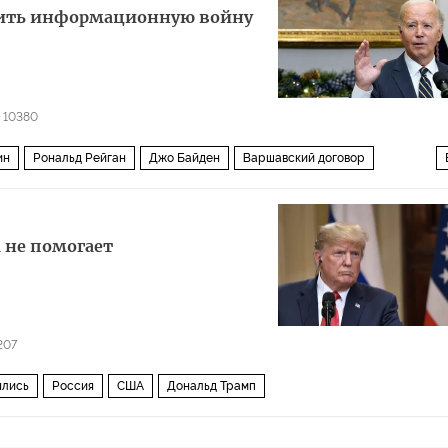
ить информационную войну
10380
ин
Рональд Рейган
Джо Байден
Варшавский договор
ика
Longread
 не помогает
207
ялись
Россия
США
Дональд Трамп