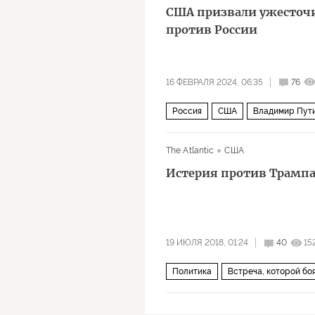
США призвали ужесточ
против России
16 ФЕВРАЛЯ 2024, 06:35
76
Россия
США
Владимир Пут
Голос Америки
НАТО
Полит
The Atlantic
США
Истерия против Трампа
19 ИЮЛЯ 2018, 01:24
40
15
Политика
Встреча, которой бо