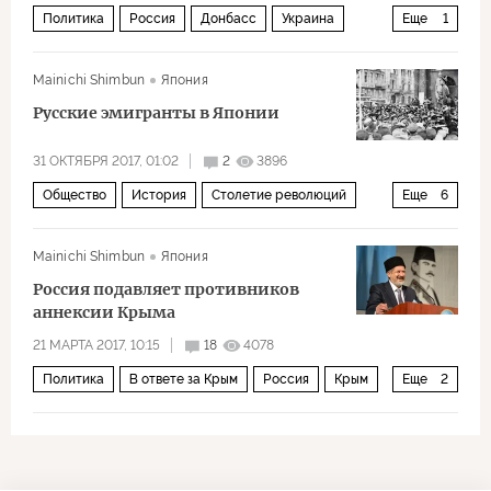
Политика
Россия
Донбасс
Украина
Еще
1
Владимир Путин
Mainichi Shimbun
Япония
Русские эмигранты в Японии
31 ОКТЯБРЯ 2017, 01:02
2
3896
Общество
История
Столетие революций
Еще
6
Россия
Япония
Февральская революция
Mainichi Shimbun
Япония
Октябрьская революция
Россия подавляет противников
100-летняя годовщина Русской революции
аннексии Крыма
революция
21 МАРТА 2017, 10:15
18
4078
Политика
В ответе за Крым
Россия
Крым
Еще
2
Украина
крымские татары