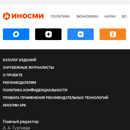
Михаил Ходорковский
КГБ
ПАРНАС
оппозиция
протесты
коалиция
изоляция
ПОЛИТИКА
ЭКОНОМИКА
НАУКА
ВОЕ
власть
КАТАЛОГ ИЗДАНИЙ
ЗАРУБЕЖНЫЕ ЖУРНАЛИСТЫ
О ПРОЕКТЕ
РЕКЛАМОДАТЕЛЯМ
ПОЛИТИКА КОНФИДЕНЦИАЛЬНОСТИ
ПРАВИЛА ПРИМЕНЕНИЯ РЕКОМЕНДАТЕЛЬНЫХ ТЕХНОЛОГИЙ
ИНОСМИ APK
Главный редактор:
А. А. Тургиева