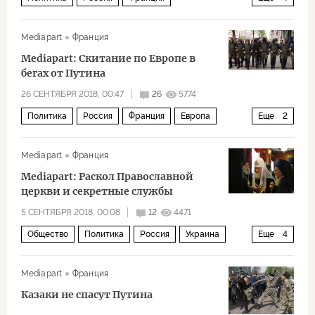
Эммануэль Макрон
Искандер Махмудов
ГРУ
Mediapart
Франция
спецслужбы
Mediapart: Скитание по Европе в
бегах от Путина
26 СЕНТЯБРЯ 2018, 00:47
26
5774
Политика
Россия
Франция
Европа
Еще
2
ФСБ
оппозиция
Mediapart
Франция
Mediapart: Раскол Православной
церкви и секретные службы
5 СЕНТЯБРЯ 2018, 00:08
12
4471
Общество
Политика
Россия
Украина
Еще
4
патриарх Кирилл
Варфоломей
церковь
Mediapart
Франция
Раскол Православной церкви
Казаки не спасут Путина