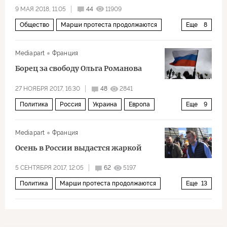
9 МАЯ 2018, 11:05
44
11909
Общество
Марши протеста продолжаются
Еще
8
Россия
Владимир Путин
Марин Ле Пен
Mediapart
Франция
Алексей Навальный
ФСБ
протесты
Борец за свободу Ольга Романова
насилие
казаки
27 НОЯБРЯ 2017, 16:30
48
2841
Политика
Россия
Украина
Европа
Еще
9
Борис Немцов
Ольга Романова
ФСБ
Mediapart
Франция
Facebook
Telegram
оппозиция
протесты
Осень в России выдастся жаркой
власть
изгнание
5 СЕНТЯБРЯ 2017, 12:05
62
5197
Политика
Марши протеста продолжаются
Еще
13
Россия
США
Владимир Путин
Дональд Трамп
Алексей Навальный