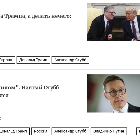
 Трампа, а делать нечего:
Европа
Дональд Трамп
Александр Стубб
ликом". Наглый Стубб
лся
2
Дональд Трамп
Россия
Александр Стубб
Владимир Путин