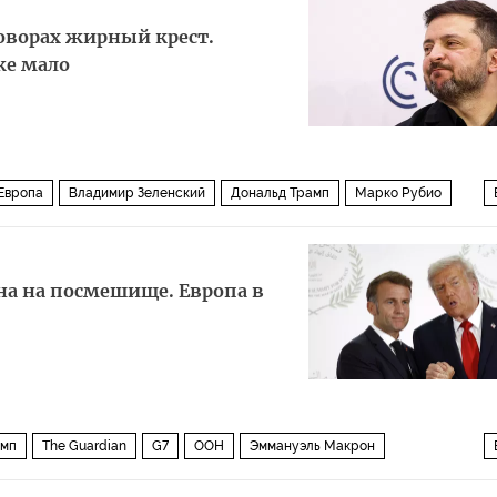
говорах жирный крест.
же мало
Европа
Владимир Зеленский
Дональд Трамп
Марко Рубио
а на посмешище. Европа в
амп
The Guardian
G7
ООН
Эммануэль Макрон
Париж