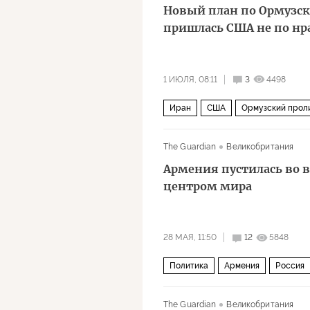
Новый план по Ормузск
пришлась США не по нр
1 ИЮЛЯ, 08:11
3
4498
Иран
США
Ормузский прол
Военная операция США и Израиля
The Guardian
Великобритания
Армения пустилась во в
центром мира
28 МАЯ, 11:50
12
5848
Политика
Армения
Россия
Владимир Путин
ЕС
The Guardian
Великобритания