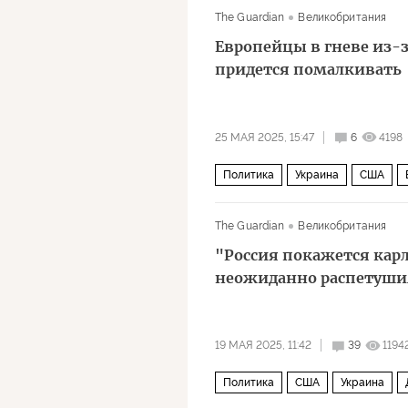
The Guardian
Великобритания
Европейцы в гневе из-за
придется помалкивать
25 МАЯ 2025, 15:47
6
4198
Политика
Украина
США
The Guardian
Великобритания
"Россия покажется кар
неожиданно распетуши
19 МАЯ 2025, 11:42
39
1194
Политика
США
Украина