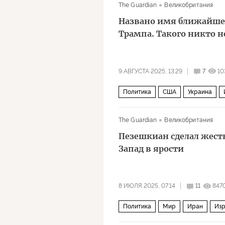
The Guardian
Великобритания
Названо имя ближайшег
Трампа. Такого никто н
9 АВГУСТА 2025, 13:29
7
10
Политика
США
Украина
The Guardian
Великобритания
Пезешкиан сделал жест
Запад в ярости
8 ИЮЛЯ 2025, 07:14
11
847
Политика
Мир
Иран
Изр
МАГАТЭ
СМИ