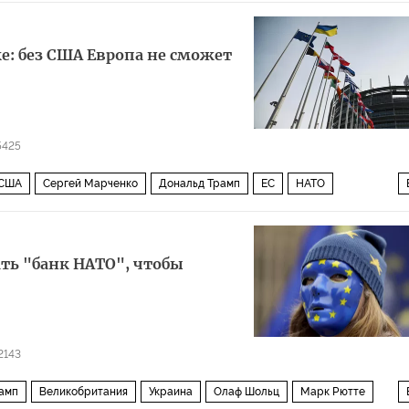
е: без США Европа не сможет
5425
США
Сергей Марченко
Дональд Трамп
ЕС
НАТО
ть "банк НАТО", чтобы
2143
амп
Великобритания
Украина
Олаф Шольц
Марк Рютте