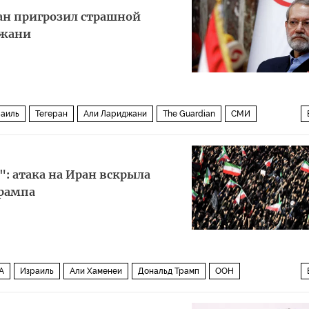
ан пригрозил страшной
джани
аиль
Тегеран
Али Лариджани
The Guardian
СМИ
Корпус стражей исламской революции (КСИР)
": атака на Иран вскрыла
рампа
А
Израиль
Али Хаменеи
Дональд Трамп
ООН
ариф