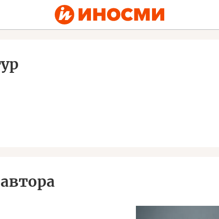
ур
автора