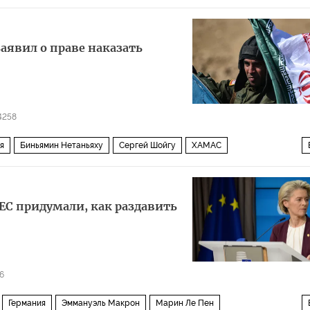
аявил о праве наказать
4258
я
Биньямин Нетаньяху
Сергей Шойгу
ХАМАС
ичества
Политика
ЕС придумали, как раздавить
6
Германия
Эммануэль Макрон
Марин Ле Пен