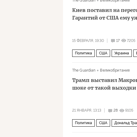
The Guardian
Великобритания
Киев поставил на пере
Гарантий от США ему у
15 ФЕВРАЛЯ, 19:30
17
7205
Политика
США
Украина
ЕС
The Guardian
Великобритания
Трамп выставил Макрон
шоке от такой выходки
21 ЯНВАРЯ, 13:13
28
9105
Политика
США
Дональд Тр
Йонас Гар Стёре
Гренландия