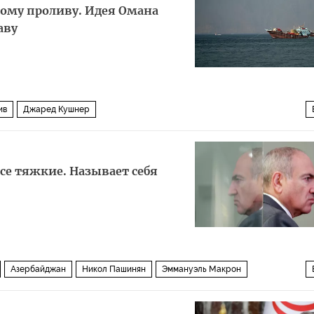
ому проливу. Идея Омана
аву
ив
Джаред Кушнер
 против Ирана
Политика
се тяжкие. Называет себя
Азербайджан
Никол Пашинян
Эммануэль Макрон