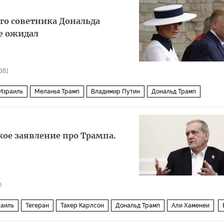
о советника Дональда
е ожидал
381
Израиль
Меланья Трамп
Владимир Путин
Дональд Трамп
кое заявление про Трампа.
0
аиль
Тегеран
Такер Карлсон
Дональд Трамп
Али Хаменеи