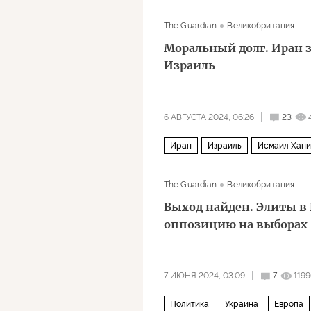
Европа
ЕС
The Guardian
The Guardian
Великобритания
Моральный долг. Иран з
Израиль
6 АВГУСТА 2024, 06:26
23
Иран
Израиль
Исмаил Хани
Организации исламского сотрудн
The Guardian
Великобритания
Выход найден. Элиты в 
оппозицию на выборах
7 ИЮНЯ 2024, 03:09
7
1199
Политика
Украина
Европа