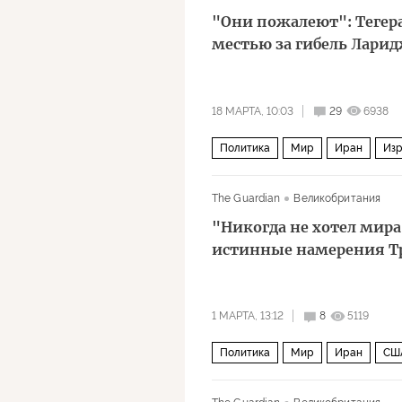
"Они пожалеют": Тегер
местью за гибель Лари
18 МАРТА, 10:03
29
6938
Политика
Мир
Иран
Изр
Дональд Трамп
Али Хаменеи
The Guardian
Великобритания
"Никогда не хотел мира
истинные намерения Т
1 МАРТА, 13:12
8
5119
Политика
Мир
Иран
СШ
The Guardian
CBS
Джавад З