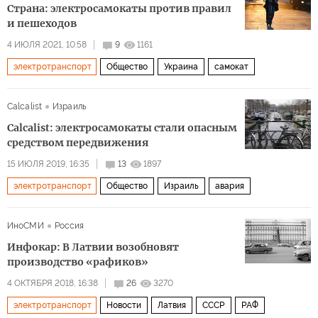
Страна: электросамокаты против правил
и пешеходов
4 ИЮЛЯ 2021, 10:58
9
1161
электротранспорт
Общество
Украина
самокат
Calcalist
Израиль
Calcalist: электросамокаты стали опасным
средством передвижения
15 ИЮЛЯ 2019, 16:35
13
1897
электротранспорт
Общество
Израиль
авария
ИноСМИ
Россия
Инфокар: В Латвии возобновят
производство «рафиков»
4 ОКТЯБРЯ 2018, 16:38
26
3270
электротранспорт
Новости
Латвия
СССР
РАФ