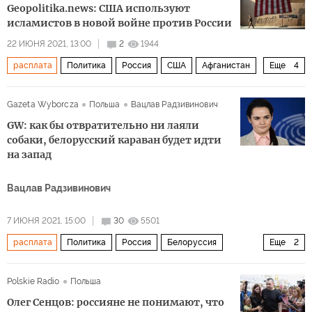
Geopolitika.news: США используют
исламистов в новой войне против России
22 ИЮНЯ 2021, 13:00
2
1944
расплата
Политика
Россия
США
Афганистан
Еще
4
талибы
экстремизм
исламисты
переориентация
Gazeta Wyborcza
Польша
Вацлав Радзивинович
GW: как бы отвратительно ни лаяли
собаки, белорусский караван будет идти
на запад
Вацлав Радзивинович
7 ИЮНЯ 2021, 15:00
30
5501
расплата
Политика
Россия
Белоруссия
Еще
2
Светлана Тихановская
поддержка
Polskie Radio
Польша
Олег Сенцов: россияне не понимают, что