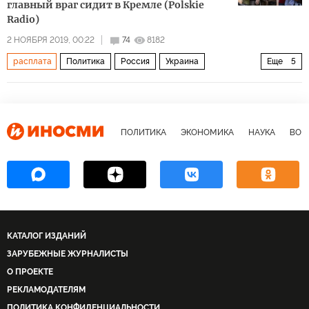
главный враг сидит в Кремле (Polskie
Radio)
2 НОЯБРЯ 2019, 00:22
74
8182
расплата
Политика
Россия
Украина
Еще
5
Олег Сенцов
давление
тюрьма
голодовка
режим
ПОЛИТИКА
ЭКОНОМИКА
НАУКА
ВОЕ
КАТАЛОГ ИЗДАНИЙ
ЗАРУБЕЖНЫЕ ЖУРНАЛИСТЫ
О ПРОЕКТЕ
РЕКЛАМОДАТЕЛЯМ
ПОЛИТИКА КОНФИДЕНЦИАЛЬНОСТИ