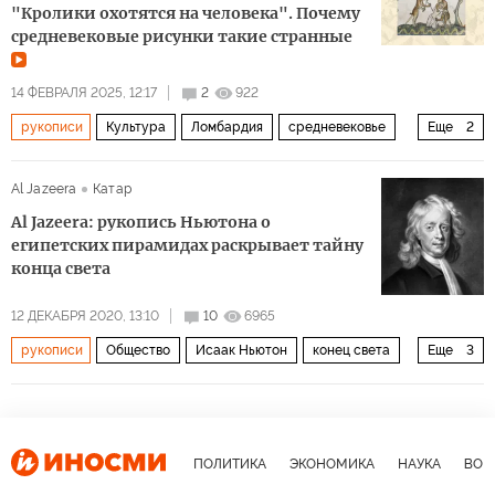
"Кролики охотятся на человека". Почему
средневековые рисунки такие странные
14 ФЕВРАЛЯ 2025, 12:17
2
922
рукописи
Культура
Ломбардия
средневековье
Еще
2
искусство
Мультимедиа
Al Jazeera
Катар
Al Jazeera: рукопись Ньютона о
египетских пирамидах раскрывает тайну
конца света
12 ДЕКАБРЯ 2020, 13:10
10
6965
рукописи
Общество
Исаак Ньютон
конец света
Еще
3
физика
пирамиды
математик
ПОЛИТИКА
ЭКОНОМИКА
НАУКА
ВОЕ