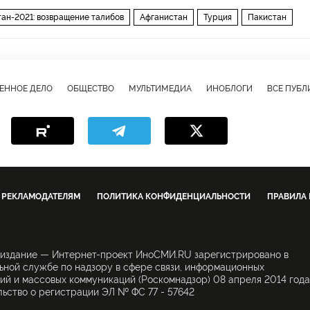
ан-2021: возвращение талибов
Афганистан
Турция
Пакистан
вывод войск
талибы
двустороннее сотрудничество
ЕННОЕ ДЕЛО
ОБЩЕСТВО
МУЛЬТИМЕДИА
ИНОБЛОГИ
ВСЕ ПУБ
РЕКЛАМОДАТЕЛЯМ
ПОЛИТИКА КОНФИДЕНЦИАЛЬНОСТИ
ПРАВИЛА
 издание — Интернет-проект ИноСМИ.RU зарегистрировано в
ной службе по надзору в сфере связи, информационных
ий и массовых коммуникаций (Роскомнадзор) 08 апреля 2014 года
ьство о регистрации ЭЛ № ФС 77 - 57642