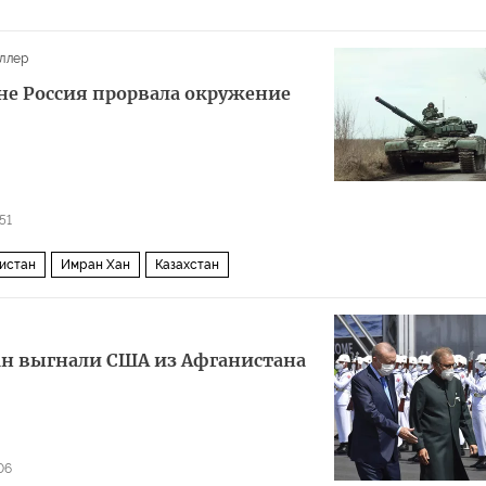
ллер
не Россия прорвала окружение
51
истан
Имран Хан
Казахстан
ан выгнали США из Афганистана
06