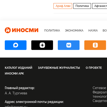
Ариф Алви
Политика
Афганист
Реджеп Тайип Эрдоган
Талибан
ПОЛИТИКА
ЭКОНОМИКА
НАУКА
ВО
КАТАЛОГ ИЗДАНИЙ
ЗАРУБЕЖНЫЕ ЖУРНАЛИСТЫ
О ПРОЕКТЕ
ИНОСМИ APK
Главный редактор:
Сетевое
Федераль
А. А. Тургиева
технолог
Свидетел
Адрес электронной почты редакции: