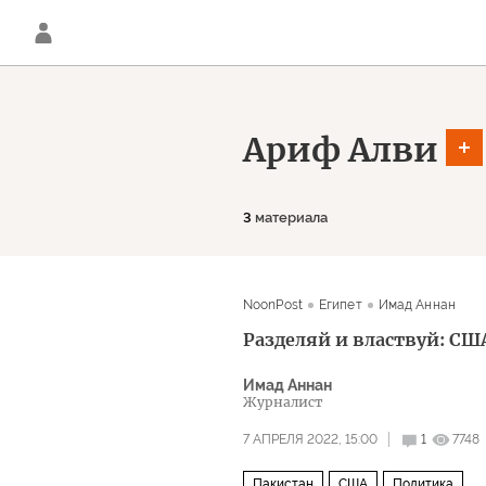
Ариф Алви
3
материала
NoonPost
Египет
Имад Аннан
Разделяй и властвуй: СШ
Имад Аннан
Журналист
7 АПРЕЛЯ 2022, 15:00
1
7748
Пакистан
США
Политика