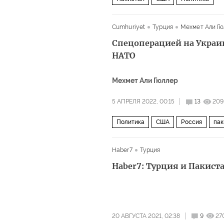
Cumhuriyet
Турция
Мехмет Али Гю
Спецоперацией на Украи
НАТО
Мехмет Али Гюллер
5 АПРЕЛЯ 2022, 00:15
13
209
Политика
США
Россия
пак
Haber7
Турция
Haber7: Турция и Пакист
20 АВГУСТА 2021, 02:38
9
27