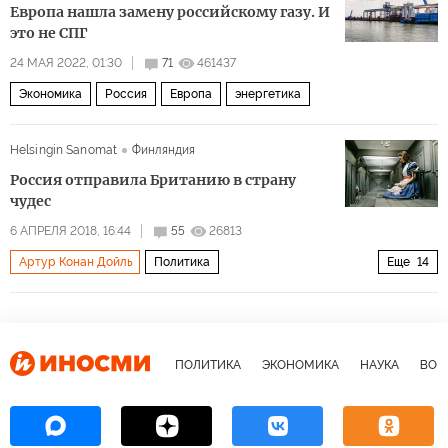
Европа нашла замену российскому газу. И
это не СПГ
24 МАЯ 2022, 01:30
71
461437
Экономика
Россия
Европа
энергетика
Helsingin Sanomat
Финляндия
Россия отправила Британию в страну
чудес
6 АПРЕЛЯ 2018, 16:44
55
26813
Артур Конан Дойль
Политика
Еще
14
Скандал вокруг покушения на Скрипаля и его последствия
Россия
Великобритания
СССР
Федор Достоевский
Василий Небензя
ПОЛИТИКА
ЭКОНОМИКА
НАУКА
ВОЕ
Сергей Скрипаль
Юлия Скрипаль
Льюис Кэролл
Карен Пирс
Шерлок Холмс