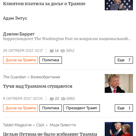
Клинтон платила за досье о Трампе
Адам Энтус
Дэвлин Баррет
Корреспондент The Washington Post по вопросам национальной
безопасности
26 ОКТЯБРЯ 2017, 10:17
14
3952
Досье на Трампа
Политика
Еще
7
Рашагейт: расследование связей администрации Трампа и России
The Guardian
Великобритания
Россия
США
Дональд Трамп
Хиллари Клинтон
Тучи над Трампом сгущаются
Рашагейт
рашагейт
8 ОКТЯБРЯ 2017, 00:05
22
6882
Досье на Трампа
Политика
Президент Трамп
Еще
1
Дональд Трамп
Tablet Magazine
США
Марк Галеотти
Целью Путина не было избрание Трампа