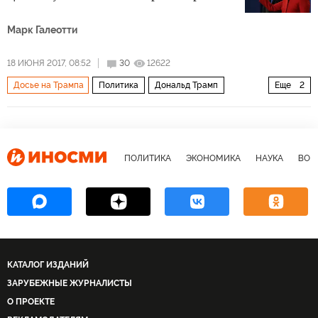
Марк Галеотти
18 ИЮНЯ 2017, 08:52
30
12622
Досье на Трампа
Политика
Дональд Трамп
Еще
2
Хиллари Клинтон
вмешательство
ПОЛИТИКА
ЭКОНОМИКА
НАУКА
ВОЕ
КАТАЛОГ ИЗДАНИЙ
ЗАРУБЕЖНЫЕ ЖУРНАЛИСТЫ
О ПРОЕКТЕ