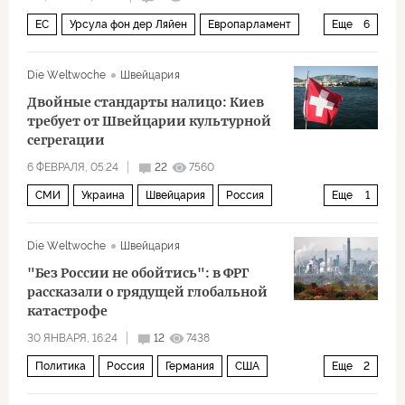
ЕС
Урсула фон дер Ляйен
Европарламент
Еще
6
Европейский парламент
Германия
Европа
Die Weltwoche
Швейцария
Брюссель
Политика
Запад
Двойные стандарты налицо: Киев
требует от Швейцарии культурной
сегрегации
6 ФЕВРАЛЯ, 05:24
22
7560
СМИ
Украина
Швейцария
Россия
Еще
1
Политика
Die Weltwoche
Швейцария
"Без России не обойтись": в ФРГ
рассказали о грядущей глобальной
катастрофе
30 ЯНВАРЯ, 16:24
12
7438
Политика
Россия
Германия
США
Еще
2
Украина
Европа