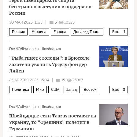
Герой швейцарского спорта
бесстрашно выступил в поддержку
России
30 МАЯ 2025, 11:25
5
10323
Россия
Украина
Европа
Дональд Трамп
Еще
1
НАТО
Die Weltwoche
Швейцария
"Рыба гниет с головы": в Брюсселе
захотели уволить Урсулу фон дер
Ляйен
25 АПРЕЛЯ 2025, 15:04
15
25367
Политика
Мир
США
Запад
Восток
Еще
3
Урсула фон дер Ляйен
ЕС
Еврокомиссия
Die Weltwoche
Швейцария
Швейцарцы: если Taurus поставят на
Украину, то "Орешник" полетит в
Германию