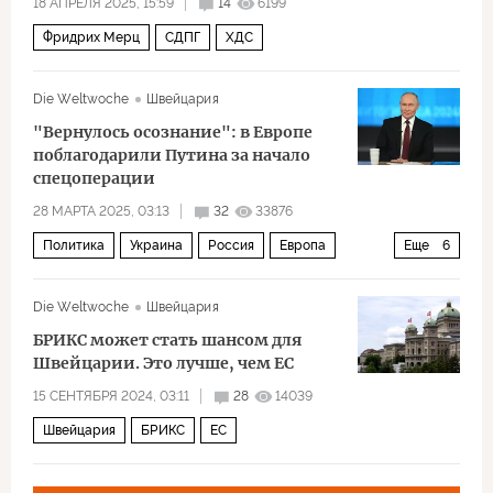
18 АПРЕЛЯ 2025, 15:59
14
6199
Фридрих Мерц
СДПГ
ХДС
Die Weltwoche
Швейцария
"Вернулось осознание": в Европе
поблагодарили Путина за начало
спецоперации
28 МАРТА 2025, 03:13
32
33876
Политика
Украина
Россия
Европа
Еще
6
Джеффри Сакс
Джон Миршаймер
Die Weltwoche
Швейцария
Джордж Кеннан
НАТО
ЕС
ЦРУ
БРИКС может стать шансом для
Швейцарии. Это лучше, чем ЕС
15 СЕНТЯБРЯ 2024, 03:11
28
14039
Швейцария
БРИКС
ЕС