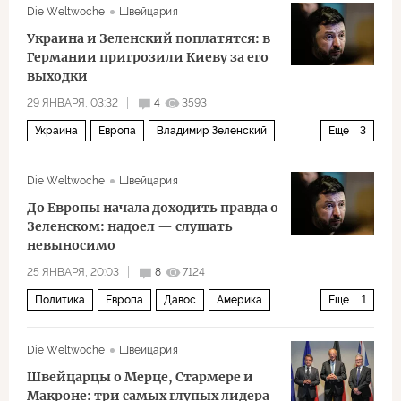
Die Weltwoche
Швейцария
Украина и Зеленский поплатятся: в
Германии пригрозили Киеву за его
выходки
29 ЯНВАРЯ, 03:32
4
3593
Украина
Европа
Владимир Зеленский
Еще
3
Германия
Северный поток – 1
Политика
Die Weltwoche
Швейцария
До Европы начала доходить правда о
Зеленском: надоел — слушать
невыносимо
25 ЯНВАРЯ, 20:03
8
7124
Политика
Европа
Давос
Америка
Еще
1
Владимир Зеленский
Die Weltwoche
Швейцария
Швейцарцы о Мерце, Стармере и
Макроне: три самых глупых лидера