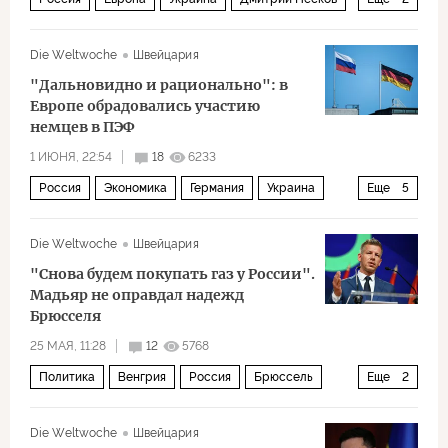
ЕС
НАТО
Die Weltwoche
Швейцария
"Дальновидно и рационально": в
Европе обрадовались участию
немцев в ПЭФ
1 ИЮНЯ, 22:54
18
6233
Россия
Экономика
Германия
Украина
Еще
5
Штефан Дюрр
Владимир Путин
ЕС
Globus
Die Weltwoche
Швейцария
Российско-Германская внешнеторговая палата
"Снова будем покупать газ у России".
Мадьяр не оправдал надежд
Брюсселя
25 МАЯ, 11:28
12
5768
Политика
Венгрия
Россия
Брюссель
Еще
2
Дональд Туск
ЕС
Die Weltwoche
Швейцария