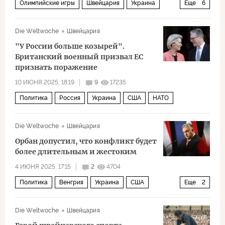
Олимпийские игры
Швейцария
Украина
Еще
6
Цюрих
Владимир Путин
Ули Маурер
Die Weltwoche
Швейцария
Анна Нетребко
Большой театр
Политика
"У России больше козырей".
Британский военный призвал ЕС
признать поражение
10 ИЮНЯ 2025, 18:19
9
17235
Политика
Россия
Украина
США
НАТО
Die Weltwoche
Швейцария
Орбан допустил, что конфликт будет
более длительным и жестоким
4 ИЮНЯ 2025, 17:15
2
4704
Политика
Венгрия
Украина
США
Еще
2
Виктор Орбан
Дональд Трамп
Die Weltwoche
Швейцария