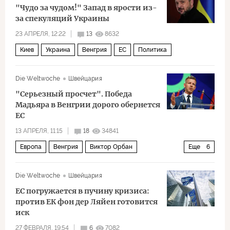
"Чудо за чудом!" Запад в ярости из-
за спекуляций Украины
23 АПРЕЛЯ, 12:22
13
8632
Киев
Украина
Венгрия
ЕС
Политика
Die Weltwoche
Швейцария
"Серьезный просчет". Победа
Мадьяра в Венгрии дорого обернется
ЕС
13 АПРЕЛЯ, 11:15
18
34841
Европа
Венгрия
Виктор Орбан
Еще
6
Дональд Трамп
Дональд Туск
НАТО
ЕС
Die Weltwoche
Швейцария
Политика
ЕС погружается в пучину кризиса:
Парламентские выборы в Венгрии — 2026
против ЕК фон дер Ляйен готовится
иск
27 ФЕВРАЛЯ, 19:54
6
7082