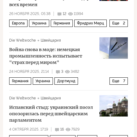
всех времен
26 НОЯБРЯ 2025, 05:38
12
11994
Европа
Украина
Германия
Фридрих Мерц
Еще
2
Политика
Эммануэль Макрон
Die Weltwoche
Швейцария
Война снова в моде: немецкая
промышленность испытывает
"страх перед миром"
24 НОЯБРЯ 2025, 21:14
3
3482
Германия
Украина
Дортмунд
Еще
7
Фридрих Мерц
Урсула фон дер Ляйен
Die Weltwoche
Швейцария
Rheinmetall
ЕС
НАТО
Экономика
Испанский стыд: украинский посол
Европа
опозорилась перед швейцарским
парламентом
4 ОКТЯБРЯ 2025, 17:19
16
7929