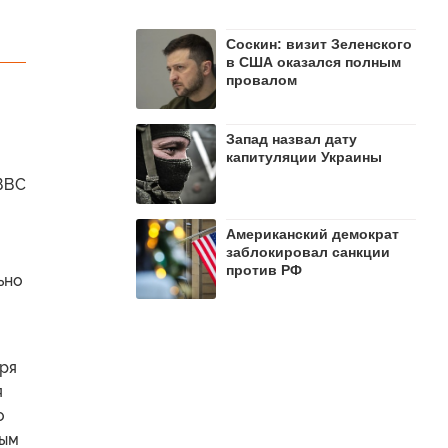
Соскин: визит Зеленского
в США оказался полным
провалом
Запад назвал дату
капитуляции Украины
 ВВС
Американский демократ
заблокировал санкции
против РФ
ьно
бря
я
о
ным