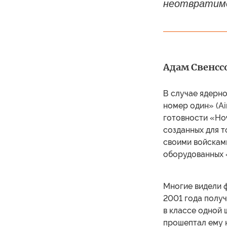
неотвратимо
Адам Свенссо
В случае ядерн
номер один» (Ai
готовности «Но
созданных для т
своими войскам
оборудованных 
Многие видели 
2001 года получ
в классе одной 
прошептал ему н