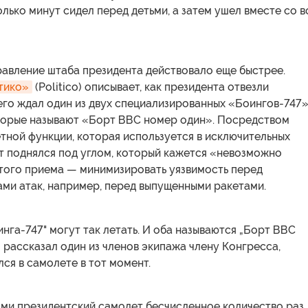
лько минут сидел перед детьми, а затем ушел вместе со 
равление штаба президента действовало еще быстрее.
тико»
(Politico) описывает, как президента отвезли
 его ждал один из двух специализированных «Боингов-747
которые называют «Борт ВВС номер один». Посредством
тной функции, которая используется в исключительных
т поднялся под углом, который кажется «невозможно
этого приема — минимизировать уязвимость перед
ами атак, например, перед выпущенными ракетами.
инга-747" могут так летать. И оба называются „Борт ВВС
 рассказал один из членов экипажа члену Конгресса,
ся в самолете в тот момент.
ми президентский самолет бесчисленное количество раз