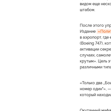
видом еще неско
штабом.
После этого уп
Издание
«Поли
в аэропорт, где
(Boeing 747), 
активации секре
случаях, самоле
крутым». Цель 
различными тип
«Только два „Бо
номер один"», —
который находил
Окутанный мифа