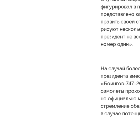
фигурировал в п
представлено ка
править своей с
рисуют несколь
президент не вс
номер один».
На случай более
президента вмес
«Боингов-747-20
самолеты проход
но официально м
стремление обез
в случае потенц