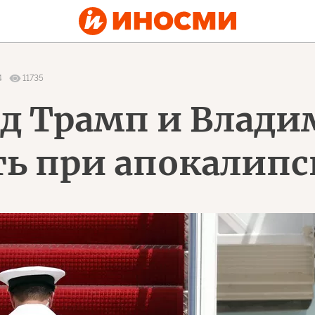
4
11735
ьд Трамп и Влад
ь при апокалипс