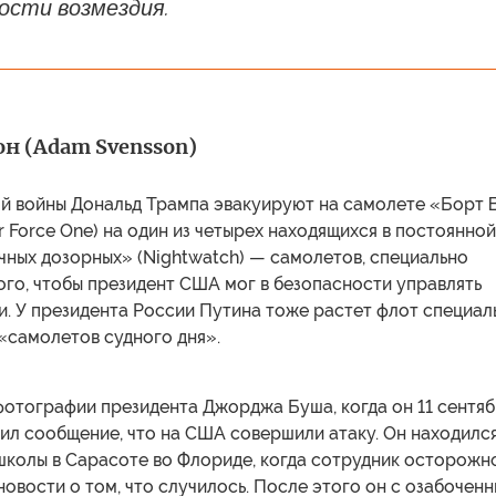
сти возмездия.
н (Adam Svensson)
ой войны Дональд Трампа эвакуируют на самолете «Борт
r Force One) на один из четырех находящихся в постоянной
чных дозорных» (Nightwatch) — самолетов, специально
ого, чтобы президент США мог в безопасности управлять
и. У президента России Путина тоже растет флот специал
«самолетов судного дня».
фотографии президента Джорджа Буша, когда он 11 сентя
ил сообщение, что на США совершили атаку. Он находилс
школы в Сарасоте во Флориде, когда сотрудник осторожн
овости о том, что случилось. После этого он с озабочен