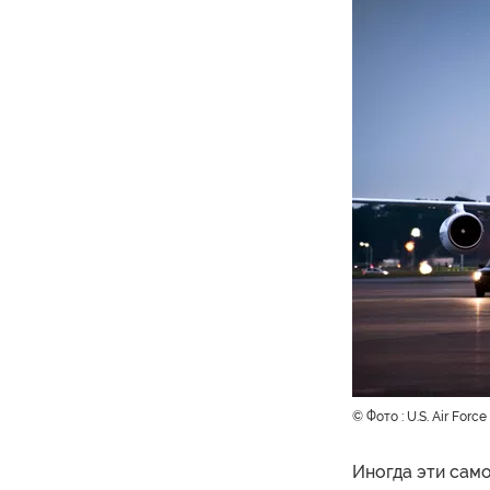
© Фото : U.S. Air Forc
Иногда эти само