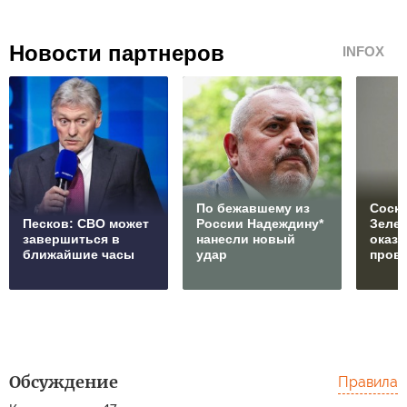
Новости партнеров
INFOX
По бежавшему из
Соски
Песков: СВО может
России Надеждину*
Зеле
завершиться в
нанесли новый
оказ
ближайшие часы
удар
пров
Обсуждение
Правила