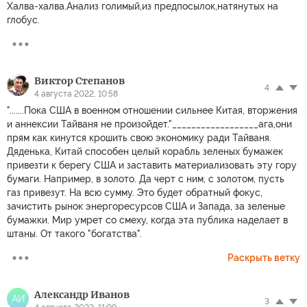
Халва-халва.Анализ голимый,из предпосылок,натянутых на
глобус.
Виктор Степанов
4
4 августа 2022, 10:58
".......Пока США в военном отношении сильнее Китая, вторжения
и аннексии Тайваня не произойдет."__________________ага,они
прям как кинутся крошить свою экономику ради Тайваня.
Дяденька, Китай способен целый корабль зеленых бумажек
привезти к берегу США и заставить материализовать эту гору
бумаги. Например, в золото. Да черт с ним, с золотом, пусть
газ привезут. На всю сумму. Это будет обратный фокус,
зачистить рынок энергоресурсов США и Запада, за зеленые
бумажки. Мир умрет со смеху, когда эта публика наделает в
штаны. От такого "богатства".
Раскрыть ветку
Александр Иванов
АИ
3