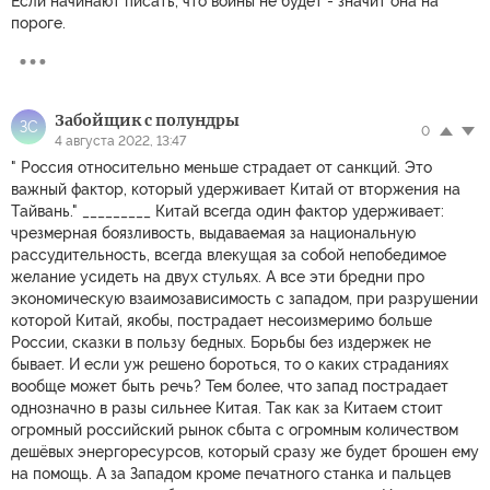
Если начинают писать, что войны не будет - значит она на
пороге.
Забойщик с полундры
ЗС
0
4 августа 2022, 13:47
" Россия относительно меньше страдает от санкций. Это
важный фактор, который удерживает Китай от вторжения на
Тайвань." _________ Китай всегда один фактор удерживает:
чрезмерная боязливость, выдаваемая за национальную
рассудительность, всегда влекущая за собой непобедимое
желание усидеть на двух стульях. А все эти бредни про
экономическую взаимозависимость с западом, при разрушении
которой Китай, якобы, пострадает несоизмеримо больше
России, сказки в пользу бедных. Борьбы без издержек не
бывает. И если уж решено бороться, то о каких страданиях
вообще может быть речь? Тем более, что запад пострадает
однозначно в разы сильнее Китая. Так как за Китаем стоит
огромный российский рынок сбыта с огромным количеством
дешёвых энергоресурсов, который сразу же будет брошен ему
на помощь. А за Западом кроме печатного станка и пальцев