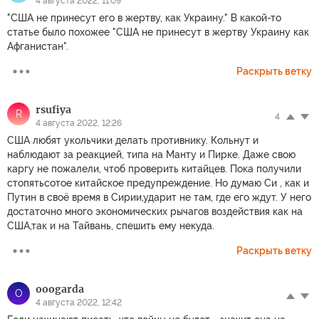
4 августа 2022, 11:09
"США не принесут его в жертву, как Украину." В какой-то
статье было похожее "США не принесут в жертву Украину как
Афганистан".
Раскрыть ветку
rsufiya
R
4
4 августа 2022, 12:26
США любят укольчики делать противнику. Кольнут и
наблюдают за реакцией, типа на Манту и Пирке. Даже свою
каргу не пожалели, чтоб проверить китайцев. Пока получили
стопятьсотое китайское предупреждение. Но думаю Си , как и
Путин в своё время в Сирии,ударит не там, где его ждут. У него
достаточно много экономических рычагов воздействия как на
США,так и на Тайвань, спешить ему некуда.
Раскрыть ветку
ooogarda
O
4 августа 2022, 12:42