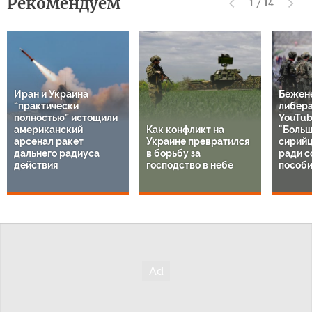
Рекомендуем
1
/
14
Иран и Украина
Бежен
“практически
либер
полностью” истощили
YouTub
американский
Как конфликт на
"Больш
арсенал ракет
Украине превратился
сирий
дальнего радиуса
в борьбу за
ради с
действия
господство в небе
пособи