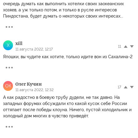
очередь думать как выполнить хотелки своих заокеанских
хозяев, а уж только потом, и только в русле интересов
Пиндостана, будет думать о некоторых своих интересах...
xill
X
11
11 августа 2022, 12:17
Япошки, вы чудите как хотите, только идите вон из Сахалина-2
Олег Кучин
ОК
17
11 августа 2022, 12:32
А как радостно в боевую трубу дудели, не так давно. На
западных форумах обсуждали кто какой кусок себе России
оттяпает после победы клоуна. Ничего, пустой холодильник и
холодный дом многих в чувство приведёт.