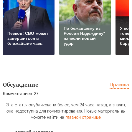
По бежавшему из
У по
Песков: СВО может
России Надеждину*
тонет
завершиться в
нанесли новый
милл
ближайшие часы
удар
барр
Обсуждение
Правила
Комментариев: 27
Эта статья опубликована более, чем 24 часа назад, а значит,
она недоступна для комментирования. Новые материалы вы
можете найти на
главной странице
.