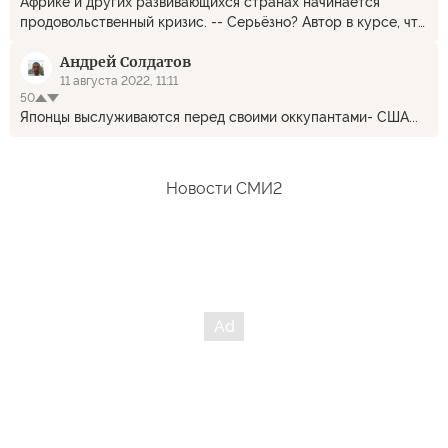
Африке и других развивающихся странах начинается
продовольственный кризис. -- Серьёзно? Автор в курсе, что
от первого судна с зерном, вышедшем из украинского
Андрей Солдатов
порта, покупатель уже отказался? Тогда о каком
"продовольственном кризисе" речь?
11 августа 2022, 11:11
50
Японцы выслуживаются перед своими оккупантами- США...
Новости СМИ2