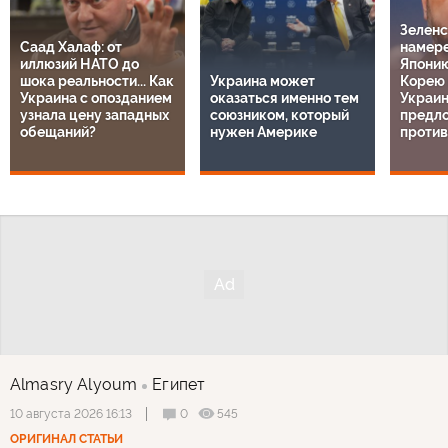
Зеленс
Саад Халаф: от
намере
иллюзий НАТО до
Япони
шока реальности... Как
Украина может
Корею 
Украина с опозданием
оказаться именно тем
Украин
узнала цену западных
союзником, который
предл
обещаний?
нужен Америке
проти
Almasry Alyoum
Египет
0
545
10 августа 2026 16:13
ОРИГИНАЛ СТАТЬИ