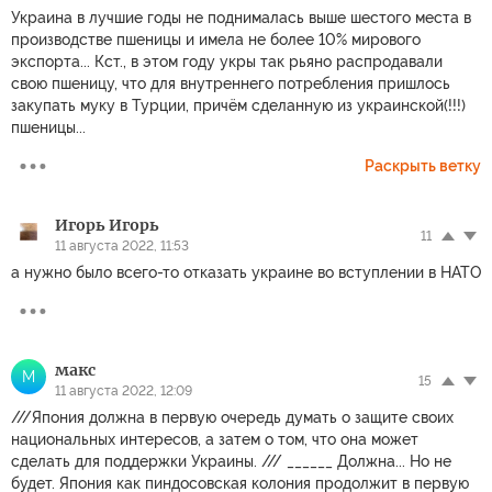
Украина в лучшие годы не поднималась выше шестого места в
производстве пшеницы и имела не более 10% мирового
экспорта... Кст., в этом году укры так рьяно распродавали
свою пшеницу, что для внутреннего потребления пришлось
закупать муку в Турции, причём сделанную из украинской(!!!)
пшеницы...
Раскрыть ветку
Игорь Игорь
11
11 августа 2022, 11:53
а нужно было всего-то отказать украине во вступлении в НАТО
макс
М
15
11 августа 2022, 12:09
///Япония должна в первую очередь думать о защите своих
национальных интересов, а затем о том, что она может
сделать для поддержки Украины. /// ______ Должна... Но не
будет. Япония как пиндосовская колония продолжит в первую