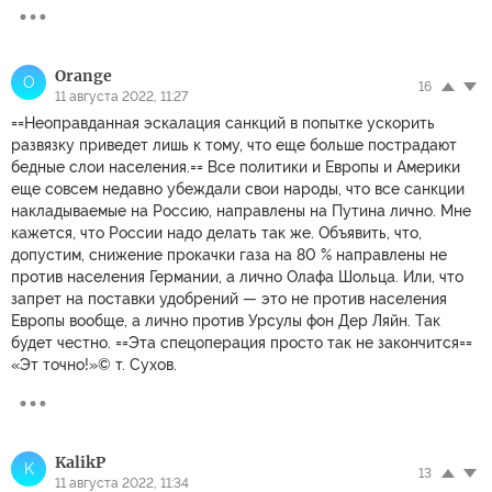
Orange
O
16
11 августа 2022, 11:27
==Неоправданная эскалация санкций в попытке ускорить
развязку приведет лишь к тому, что еще больше пострадают
бедные слои населения.== Все политики и Европы и Америки
еще совсем недавно убеждали свои народы, что все санкции
накладываемые на Россию, направлены на Путина лично. Мне
кажется, что России надо делать так же. Объявить, что,
допустим, снижение прокачки газа на 80 % направлены не
против населения Германии, а лично Олафа Шольца. Или, что
запрет на поставки удобрений — это не против населения
Европы вообще, а лично против Урсулы фон Дер Ляйн. Так
будет честно. ==Эта спецоперация просто так не закончится==
«Эт точно!»© т. Сухов.
KalikP
K
13
11 августа 2022, 11:34