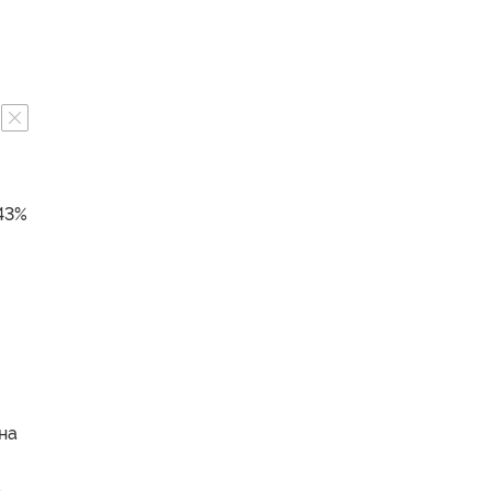
 43%
на
а