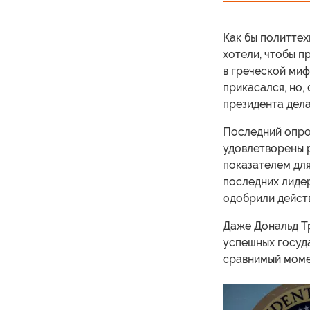
Как бы политтех
хотели, чтобы п
в греческой миф
прикасался, но,
президента дел
Последний опрос
удовлетворены р
показателем для
последних лиде
одобрили действ
Даже Дональд Т
успешных госуда
сравнимый моме