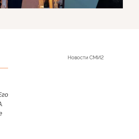
Новости СМИ2
Его
.
е