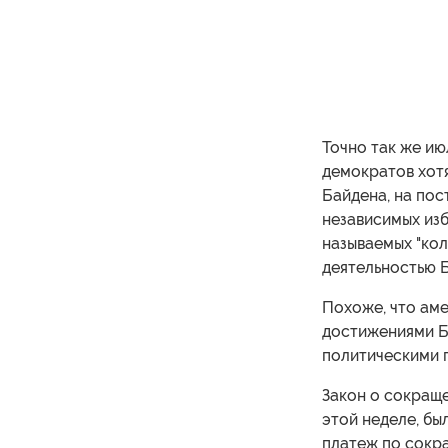
Точно так же ию
демократов хотя
Байдена, на пос
независимых из
называемых "ко
деятельностью 
Похоже, что ам
достижениями Б
политическими 
Закон о сокращ
этой неделе, бы
платеж по сокр