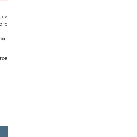
 ни
ного
лы
тов