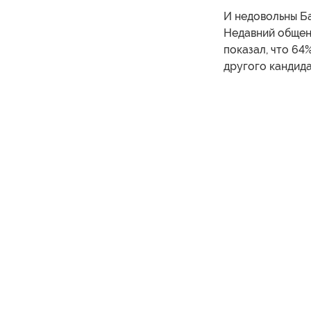
И недовольны Б
Недавний общен
показал, что 64
другого кандида