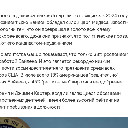
нологи демократической партии, готовящиеся к 2024 году,
резидент Джо Байден обладал силой царя Мидаса, извест
ологии тем, что он превращал в золото все, к чему
 скорее всего, даже они признают, что политические прова
ают его кандидатом-неудачником.
 агентства Gallup показывает, что только 38% респонден
аботой Байдена. И это является рекордно низким
 почти восьмидесятилетнего президента среди всех
ров США. В июле всего 13% американцев "решительно"
ия Байдена, а 45% "решительно" выразили неодобрение.
рамп и Джимми Картер, вряд ли являющиеся образцами
рственных деятелей, имели более высокий рейтинг на
нт пребывания в должности.