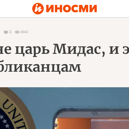
11
4942
е царь Мидас, и 
убликанцам