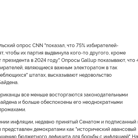
льский опрос CNN "показал, что 75% избирателей-
т, чтобы их партия выдвинула кого-то другого, кроме
т президента в 2024 году". Опросы Gallup показывают, что
бирателей, являющиеся важным электоратом в так
леблющихся" штатах, высказывают недовольство
Байдена.
ериканцы все меньше восторгаются законодательными
айдена и больше обеспокоены его неоднократными
промахами.
ении инфляции, недавно принятый Сенатом и подписанный 
л представлен демократами как "исторический авансовый
ащению бюджетного дефицита для борьбы с инфляцией". Н