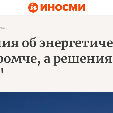
7043
ия об энергетиче
громче, а решен
"