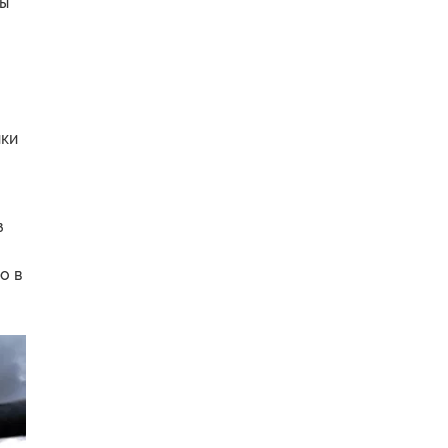
ны
ики
з
о в