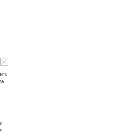
ить
ва
и
е