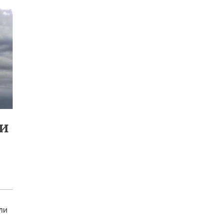
ми
ли