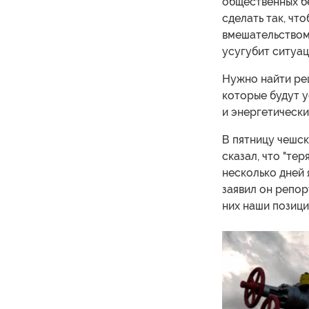
общественных б
сделать так, чт
вмешательством
усугубит ситуац
Нужно найти ре
которые будут у
и энергетически
В пятницу чешск
сказал, что "тер
несколько дней 
заявил он репор
них наши позици