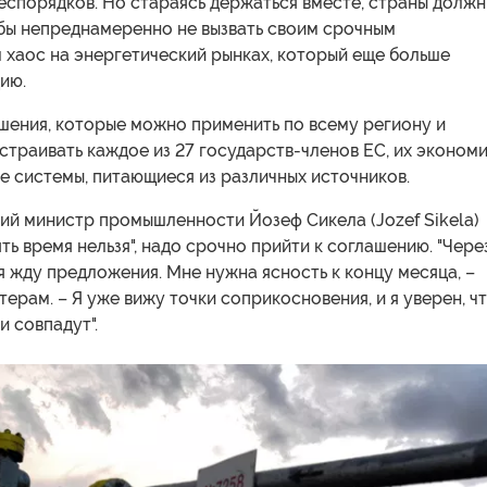
еспорядков. Но стараясь держаться вместе, страны долж
обы непреднамеренно не вызвать своим срочным
 хаос на энергетический рынках, который еще больше
ию.
шения, которые можно применить по всему региону и
страивать каждое из 27 государств-членов ЕС, их эконом
е системы, питающиеся из различных источников.
ий министр промышленности Йозеф Сикела (Jozef Sikela)
ять время нельзя", надо срочно прийти к соглашению. "Чере
я жду предложения. Мне нужна ясность к концу месяца, –
терам. – Я уже вижу точки соприкосновения, и я уверен, чт
и совпадут".