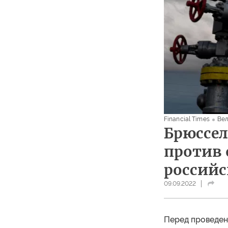
Financial Times
Вел
Брюссел
против 
российс
09.09.2022
Перед проведен