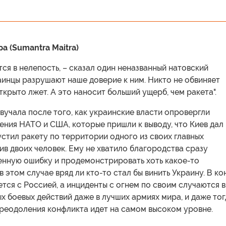
а (Sumantra Maitra)
ся в нелепость, – сказал один неназванный натовский
аинцы разрушают наше доверие к ним. Никто не обвиняет
открыто лжет. А это наносит больший ущерб, чем ракета".
вучала после того, как украинские власти опровергли
ения НАТО и США, которые пришли к выводу, что Киев дал
стил ракету по территории одного из своих главных
ив двоих человек. Ему не хватило благородства сразу
енную ошибку и продемонстрировать хоть какое-то
в этом случае вряд ли кто-то стал бы винить Украину. В ко
ется с Россией, а инциденты с огнем по своим случаются в
х боевых действий даже в лучших армиях мира, и даже тог
преодоления конфликта идет на самом высоком уровне.