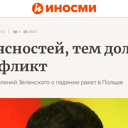
:01
4
2643
ясностей, тем до
нфликт
явлений Зеленского о падении ракет в Польше