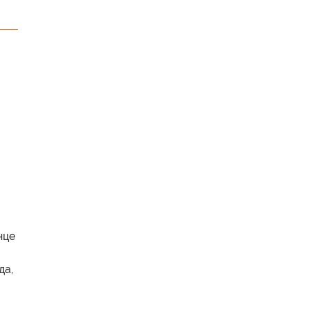
нце
да,