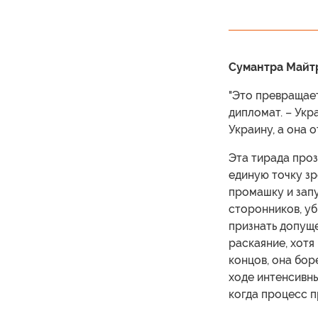
Сумантра Майтр
"Это превращает
дипломат. – Укр
Украину, а она 
Эта тирада проз
единую точку зр
промашку и запу
сторонников, уб
признать допущ
раскаяние, хотя 
концов, она бор
ходе интенсивны
когда процесс 