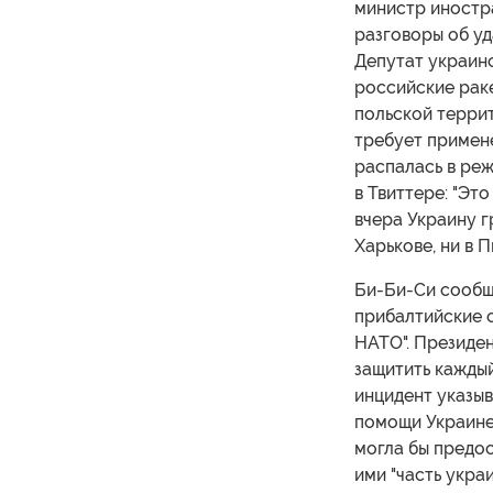
министр иностра
разговоры об уд
Депутат украинс
российские раке
польской террит
требует примене
распалась в ре
в Твиттере: "Эт
вчера Украину гр
Харькове, ни в П
Би-Би-Си сообщ
прибалтийские 
НАТО". Президен
защитить каждый
инцидент указы
помощи Украине
могла бы предо
ими "часть укра