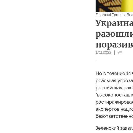
Financial Times
Вел
Украина
разошли
порази
17.11.2022
Но в течение 14
реальная угроза
российская раке
"высокопоставле
растиражировала
экспертов наци
безответственн
Зеленский заяви