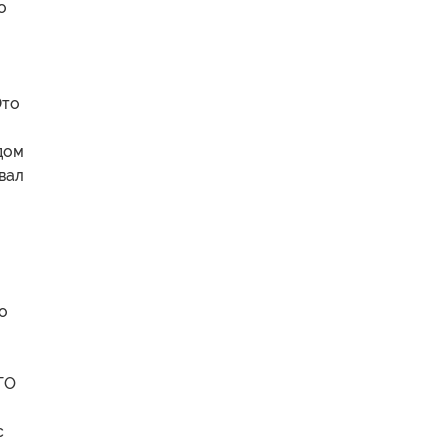
о
Это
дом
ивал
о
ТО
с