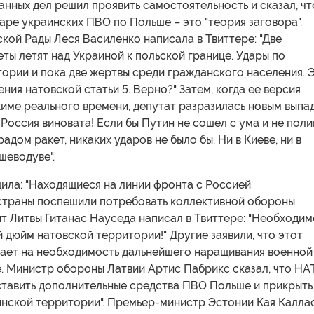
нных дел решил проявить самостоятельность и сказал, чт
аре украинских ПВО по Польше – это "теория заговора".
кой Рады Леся Василенко написала в Твиттере: "Две
ты летят над Украиной к польской границе. Удары по
ории и пока две жертвы среди гражданского населения. 
ния натовской статьи 5. Верно?" Затем, когда ее версия
жиме реального времени, депутат разразилась новым выпа
о Россия виновата! Если бы Путин не сошел с ума и не пол
адом ракет, никаких ударов не было бы. Ни в Киеве, ни в
шеводуве".
ила: "Находящиеся на линии фронта с Россией
страны поспешили потребовать коллективной обороны
т Литвы Гитанас Науседа написал в Твиттере: "Необходим
 дюйм натовской территории!" Другие заявили, что этот
вает на необходимость дальнейшего наращивания военной
. Министр обороны Латвии Артис Пабрикс сказал, что НА
ставить дополнительные средства ПВО Польше и прикрыть
инской территории". Премьер-министр Эстонии Кая Калла