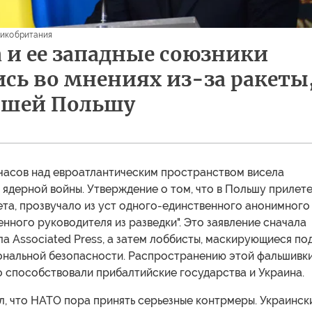
икобритания
 и ее западные союзники
сь во мнениях из-за ракеты
вшей Польшу
 часов над евроатлантическим пространством висела
 ядерной войны. Утверждение о том, что в Польшу прилет
та, прозвучало из уст одного-единственного анонимного
нного руководителя из разведки". Это заявление сначала
 Associated Press, а затем лоббисты, маскирующиеся по
ональной безопасности. Распространению этой фальшивк
о способствовали прибалтийские государства и Украина.
л, что НАТО пора принять серьезные контрмеры. Украинск