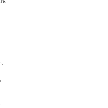
те,
ь,
ь
.