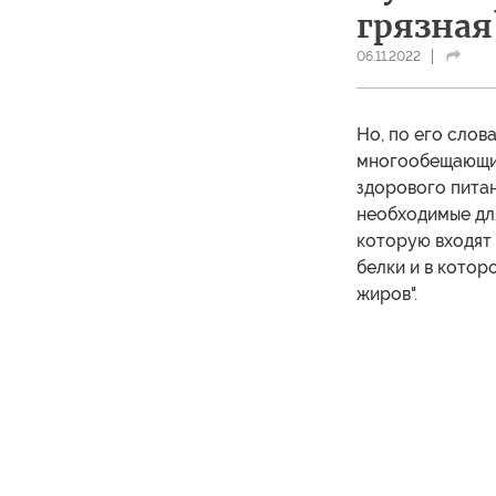
грязная
06.11.2022
Но, по его слов
многообещающим
здорового питан
необходимые для
которую входят 
белки и в котор
жиров".