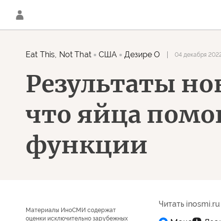
Eat This, Not That
США
Дезире О
04 декабря 2022
Результаты но
что яйца помо
функции
Читать inosmi.ru
Материалы ИноСМИ содержат
оценки исключительно зарубежных