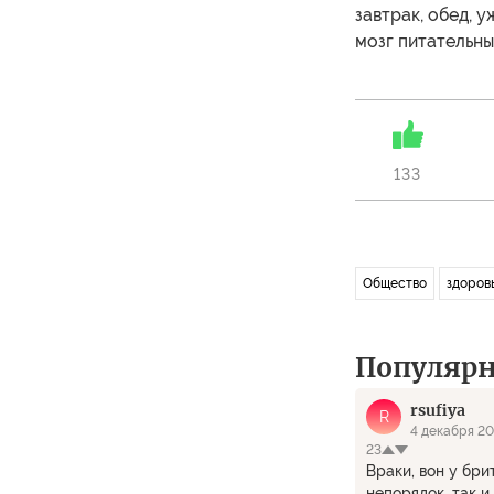
завтрак, обед, у
мозг питательны
133
Общество
здоров
Популяр
rsufiya
R
4 декабря 20
23
Враки, вон у бри
непорядок, так и