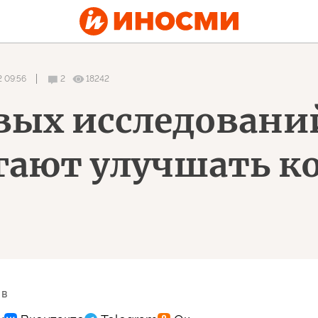
 09:56
2
18242
вых исследовани
гают улучшать 
 в