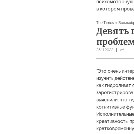
психомоторную б
в котором прове
The Times
Великоб
Девять 
проблем
28.11.2022
"Это очень инте
изучить действи
как гидролизат 
зарегистрирован
выяснили, что 
когнитивные фун
Исполнительные
креативность, п
кратковременную