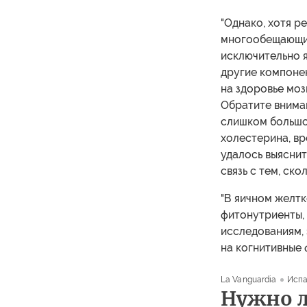
"Однако, хотя р
многообещающими
исключительно я
другие компонен
на здоровье моз
Обратите вниман
слишком большог
холестерина, вр
удалось выяснит
связь с тем, ск
"В яичном желтк
фитонутриенты, 
исследованиям, 
на когнитивные 
La Vanguardia
Испа
Нужно л