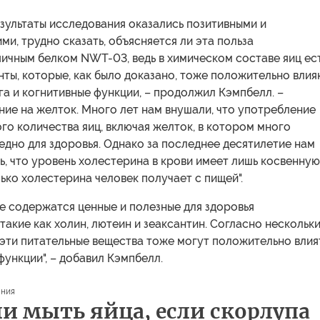
езультаты исследования оказались позитивными и
, трудно сказать, объясняется ли эта польза
ичным белком NWT-03, ведь в химическом составе яиц ест
ты, которые, как было доказано, тоже положительно влия
га и когнитивные функции, – продолжил Кэмпбелл. –
ие на желток. Много лет нам внушали, что употребление
о количества яиц, включая желток, в котором много
едно для здоровья. Однако за последнее десятилетие нам
ь, что уровень холестерина в крови имеет лишь косвенную
олько холестерина человек получает с пищей".
е содержатся ценные и полезные для здоровья
такие как холин, лютеин и зеаксантин. Согласно нескольк
эти питательные вещества тоже могут положительно влия
функции", – добавил Кэмпбелл.
ния
и мыть яйца, если скорлупа