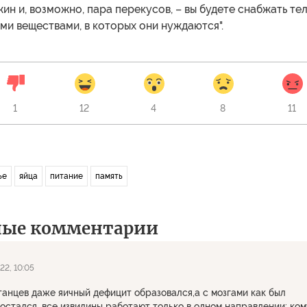
жин и, возможно, пара перекусов, – вы будете снабжать те
ми веществами, в которых они нуждаются".
1
12
4
8
11
ье
яйца
питание
память
ные комментарии
22, 10:05
танцев даже яичный дефицит образовался,а с мозгами как был
 остался, все извилины работают только в одном направлении: ком