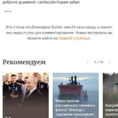
доброте душевной. cardaciste Корею забыл.
Эта статья опубликована более, чем 24 часа назад, а значит,
она недоступна для комментирования. Новые материалы вы
можете найти на
главной странице
.
Рекомендуем
1
/
14
Меры против
российского теневого
Колум
флота? Эпизод с
нарко
танкером показывает,
охотят