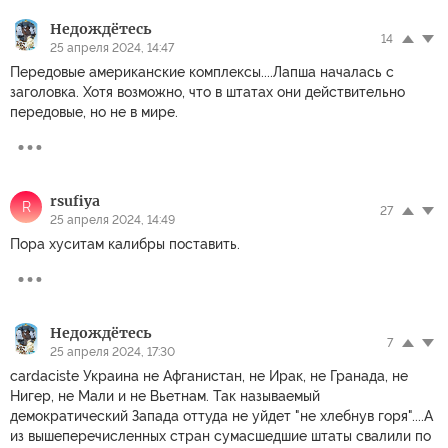
Недождётесь
14
25 апреля 2024, 14:47
Передовые американские комплексы....Лапша началась с
заголовка. Хотя возможно, что в штатах они действительно
передовые, но не в мире.
rsufiya
R
27
25 апреля 2024, 14:49
Пора хуситам калибры поставить.
Недождётесь
7
25 апреля 2024, 17:30
cardaciste Украина не Афганистан, не Ирак, не Гранада, не
Нигер, не Мали и не Вьетнам. Так называемый
демократический Запада оттуда не уйдет "не хлебнув горя"....А
из вышеперечисленных стран сумасшедшие штаты свалили по