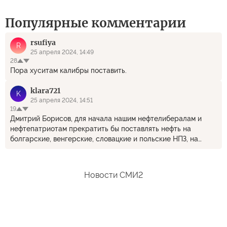
Популярные комментарии
rsufiya
R
25 апреля 2024, 14:49
28
Пора хуситам калибры поставить.
klara721
K
25 апреля 2024, 14:51
19
Дмитрий Борисов, для начала нашим нефтелибералам и
нефтепатриотам прекратить бы поставлять нефть на
болгарские, венгерские, словацкие и польские НПЗ, на
которых потом делается дизельное топливо для ВСУ. Пусть
чубатые возят солярку из Индии: и медленнее, и дороже
из=за транспортного плеча. Вот и реальная помощь
Новости СМИ2
российской армии, гораздо более действенная, чем все
удары по базам НАТО.