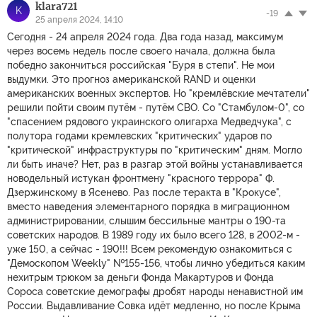
klara721
K
-19
25 апреля 2024, 14:10
Сегодня - 24 апреля 2024 года. Два года назад, максимум
через восемь недель после своего начала, должна была
победно закончиться российская "Буря в степи". Не мои
выдумки. Это прогноз американской RAND и оценки
американских военных экспертов. Но "кремлёвские мечтатели"
решили пойти своим путём - путём СВО. Со "Стамбулом-0", со
"спасением рядового украинского олигарха Медведчука", с
полутора годами кремлевских "критических" ударов по
"критической" инфраструктуры по "критическим" дням. Могло
ли быть иначе? Нет, раз в разгар этой войны устанавливается
новодельный истукан фронтмену "красного террора" Ф.
Дзержинскому в Ясенево. Раз после теракта в "Крокусе",
вместо наведения элементарного порядка в миграционном
администрировании, слышим бессильные мантры о 190-та
советских народов. В 1989 году их было всего 128, в 2002-м -
уже 150, а сейчас - 190!!! Всем рекомендую ознакомиться с
"Демоскопом Weekly" №155-156, чтобы лично убедиться каким
нехитрым трюком за деньги Фонда Макартуров и Фонда
Сороса советские демографы дробят народы ненавистной им
России. Выдавливание Совка идёт медленно, но после Крыма