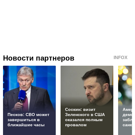
Новости партнеров
INFOX
Соскин: визит
Амер
Песков: СВО может
Зеленского в США
демо
завершиться в
оказался полным
забл
ближайшие часы
провалом
санкц