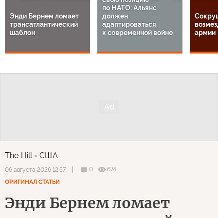
по НАТО: Альянс
Энди Бернем ломает
должен
Сокру
трансатлантический
адаптироваться
возмез
шаблон
к современной войне
армии
The Hill
США
0
674
06 августа 2026 12:57
ОРИГИНАЛ СТАТЬИ
Энди Бернем ломает