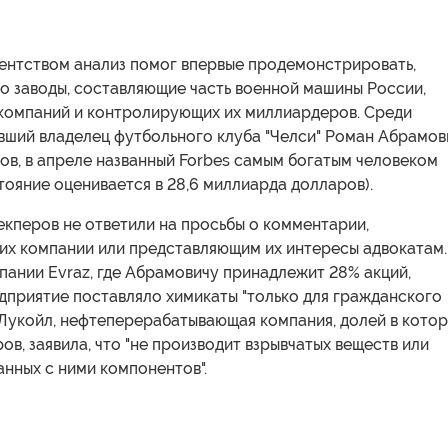
ентством анализ помог впервые продемонстрировать,
о заводы, составляющие часть военной машины России,
х компаний и контролирующих их миллиардеров. Среди
вший владелец футбольного клуба "Челси" Роман Абрамов
ов, в апреле названный Forbes самым богатым человеком
тояние оценивается в 28,6 миллиарда долларов).
кперов не ответили на просьбы о комментарии,
их компании или представляющим их интересы адвокатам.
ании Evraz, где Абрамовичу принадлежит 28% акций,
едприятие поставляло химикаты "только для гражданского
 Лукойл, нефтеперерабатывающая компания, долей в кото
ов, заявила, что "не производит взрывчатых веществ или
анных с ними компонентов".