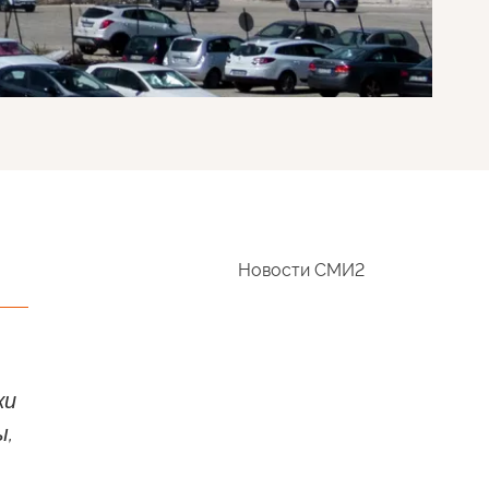
Новости СМИ2
ки
ы,