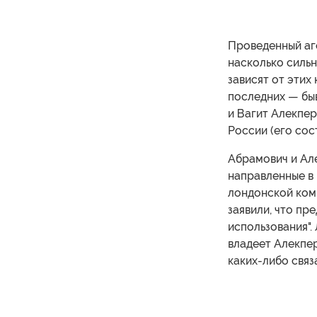
Проведенный аг
насколько сильн
зависят от эти
последних — бы
и Вагит Алекпер
России (его сос
Абрамович и Але
направленные в 
лондонской комп
заявили, что пр
использования".
владеет Алекпер
каких-либо связ