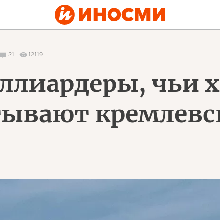
21
12119
ллиардеры, чьи 
тывают кремлевс