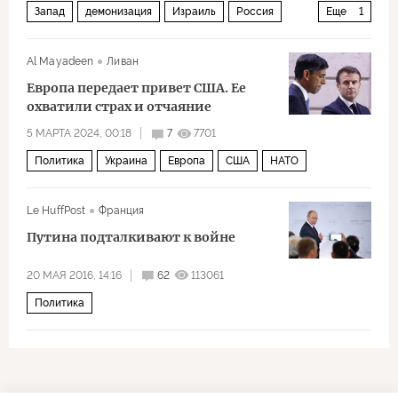
Запад
демонизация
Израиль
Россия
Еще
1
Политика
Al Mayadeen
Ливан
Европа передает привет США. Ее
охватили страх и отчаяние
5 МАРТА 2024, 00:18
7
7701
Политика
Украина
Европа
США
НАТО
Le HuffPost
Франция
Путина подталкивают к войне
20 МАЯ 2016, 14:16
62
113061
Политика