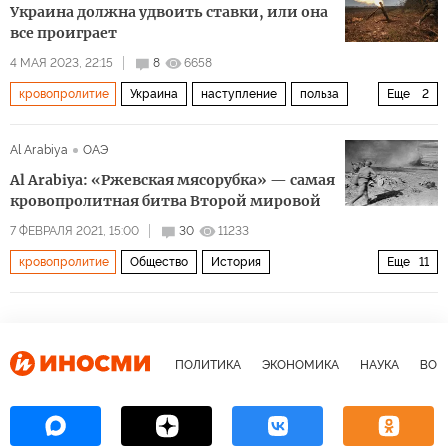
Украина должна удвоить ставки, или она
все проиграет
4 МАЯ 2023, 22:15
8
6658
кровопролитие
Украина
наступление
польза
Еще
2
выбор
Политика
Al Arabiya
ОАЭ
Al Arabiya: «Ржевская мясорубка» — самая
кровопролитная битва Второй мировой
7 ФЕВРАЛЯ 2021, 15:00
30
11233
кровопролитие
Общество
История
Еще
11
О войне 1939-1945
СССР
Ржев
Вторая мировая война
Великая Отечественная война
война
битва
история
Красная армия
ПОЛИТИКА
ЭКОНОМИКА
НАУКА
ВОЕ
фашисты
немцы