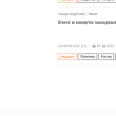
Выборг
история
архитектура
Časopis argument
Чехия
Блеск и нищета западны
29 ИЮЛЯ 2017, 11:11
57
25151
парадокс
Политика
Россия