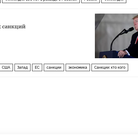
реставрация
наследие
х санкций
США
Запад
ЕС
санкции
экономика
Санкции: кто кого