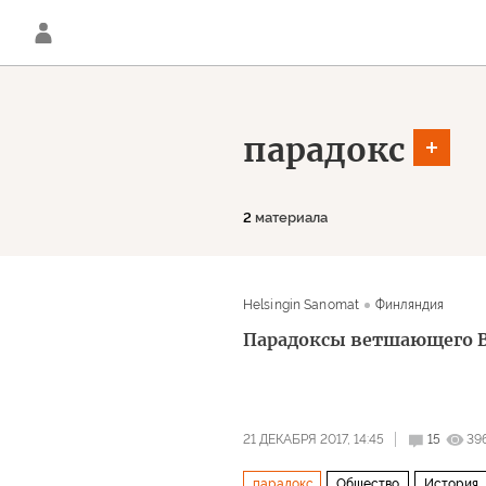
парадокс
2
материала
Helsingin Sanomat
Финляндия
Парадоксы ветшающего 
21 ДЕКАБРЯ 2017, 14:45
15
39
парадокс
Общество
История