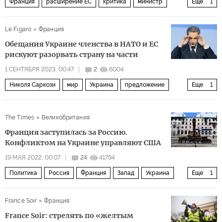
Франция
расширение ЕС
критика
министр
Еще
1
Политика
Le Figaro
Франция
Обещания Украине членства в НАТО и ЕС
рискуют разорвать страну на части
1 СЕНТЯБРЯ 2023, 00:47
2
6004
Николя Саркози
мир
Украина
предложение
Еще
1
Политика
The Times
Великобритания
Франция заступилась за Россию.
Конфликтом на Украине управляют США
19 МАЯ 2022, 00:07
24
41794
Политика
Россия
Франция
Запад
Украина
Еще
1
Эммануэль Макрон
France Soir
Франция
France Soir: стрелять по «желтым