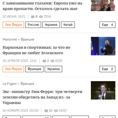
С завязанными глазами: Европа уже на
краю пропасти. Осталось сделать шаг
12 ИЮНЯ, 19:21
8
7254
Люк Ферри
Россия
Украина
Китай
Еще
4
Андрей Ермак
ЕС
БРИКС
Политика
Marianne
Франция
Наркоман в спортивках: за что во
Франции не любят Зеленского
30 АПРЕЛЯ 2025, 13:41
2
6129
Люк Ферри
Франция
Украина
Еще
2
Владимир Зеленский
Франсуа Фийон
Le Figaro
Франция
Экс-министр Люк Ферри: три четверти
землян обиделись на Запад из-за
Украины
16 НОЯБРЯ 2023, 00:00
10
13017