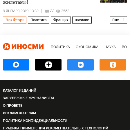
жилетам»!
9 ЯНВАРЯ 2019, 10:32
22
3583
Люк Ферри
Политика
Франция
насилие
Еще
1
желтые жилеты
ПОЛИТИКА
ЭКОНОМИКА
НАУКА
ВОЕ
КАТАЛОГ ИЗДАНИЙ
ЗАРУБЕЖНЫЕ ЖУРНАЛИСТЫ
О ПРОЕКТЕ
РЕКЛАМОДАТЕЛЯМ
ПОЛИТИКА КОНФИДЕНЦИАЛЬНОСТИ
ПРАВИЛА ПРИМЕНЕНИЯ РЕКОМЕНДАТЕЛЬНЫХ ТЕХНОЛОГИЙ