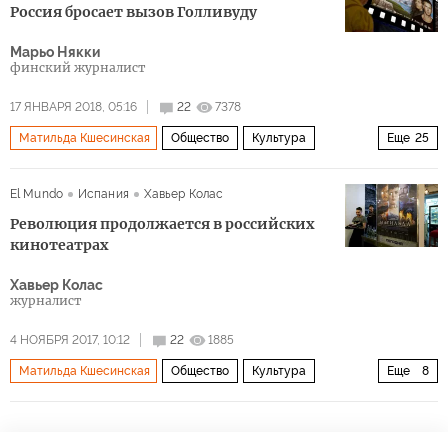
Россия бросает вызов Голливуду
Марьо Някки
финский журналист
17 ЯНВАРЯ 2018, 05:16
22
7378
Матильда Кшесинская
Общество
Культура
Еще
25
Россия
США
Москва
Николай II
El Mundo
Испания
Хавьер Колас
Владимир Мединский
Андрей Звягинцев
Революция продолжается в российских
Алексей Учитель
Сергей Эйзенштейн
кинотеатрах
Андрей Тарковский
Карен Шахназаров
Хавьер Колас
журналист
Сергей Сельянов
Голливуд
Мосфильм
4 НОЯБРЯ 2017, 10:12
22
1885
компания «СТВ
фильм «Матильда
Сталкер
Матильда Кшесинская
Общество
Культура
Еще
8
Броненосец Потемкин
Левиафан
Loveless
Россия
Владимир Путин
Иосиф Сталин
Салют-7
Крым
пропаганда
история
прибыль
Наталья Поклонская
Николай II
фильм
церковь
24 кадра в секунду