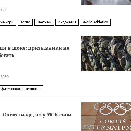
033
ие игры
Токио
Вьетнам
Индонезия
World Athletics
ии в шоке: призывники не
бегать
7250
физическая активность
а Олимпиаде, но у МОК свой