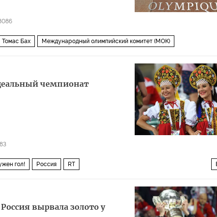
8086
Томас Бах
Международный олимпийский комитет (МОК)
идеальный чемпионат
83
ужен гол!
Россия
RT
ода (ЧМ-2018, ЧМ-2018 по футболу)
Россия вырвала золото у