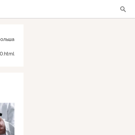
ольша
0.html