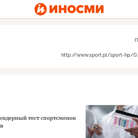
П
http://www.sport.pl/sport-hp/0,
ендерный тест спортсменок
ов