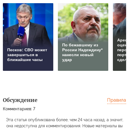
Арест
По бежавшему из
оцен
Песков: СВО может
России Надеждину*
перс
завершиться в
нанесли новый
порто
ближайшие часы
удар
сдел
Обсуждение
Правила
Комментариев: 7
Эта статья опубликована более, чем 24 часа назад, а значит,
она недоступна для комментирования. Новые материалы вы