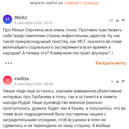
можете найти на
главной странице
.
Mich2
M
62
6 сентября 2022, 02:47
Про Михал Сергеича мсм очень точно. Противно чувствовать
себя представителем страны инфантильных идиотов. Ну как
такой прекраснодушный простец, как МСГ, оказался во главе
величайшего социального эксперимента всех времён и
народов? А теперь что? Коммунизм построят воукеры? :)
Раскрыть ветку
rsufiya
R
6
6 сентября 2022, 08:08
Умные люди ещё остались, хорошее взвешенное,объективное
интервью, про Горбачева в точку, так и останется в памяти
народа Иудой. Наше руководство военное реально
просчитались, думали, будет, как в Крыму, а получилось, что во
главе всех подразделений были поставлены нацики с
заградительными отрядами, чтоб всушники в плен не
сдавались и не переходили на нашу сторону. А вообще