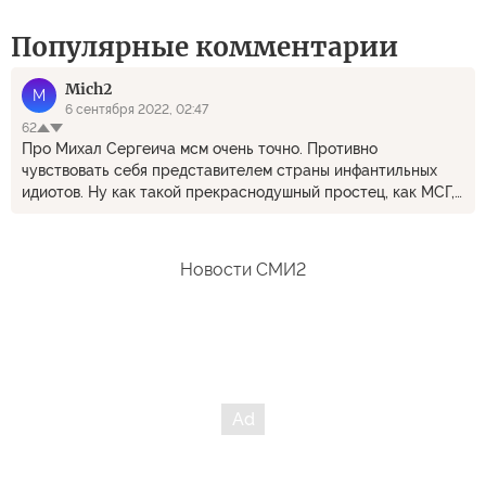
Популярные комментарии
Mich2
M
6 сентября 2022, 02:47
62
Про Михал Сергеича мсм очень точно. Противно
чувствовать себя представителем страны инфантильных
идиотов. Ну как такой прекраснодушный простец, как МСГ,
оказался во главе величайшего социального эксперимента
всех времён и народов? А теперь что? Коммунизм построят
воукеры? :)
Новости СМИ2