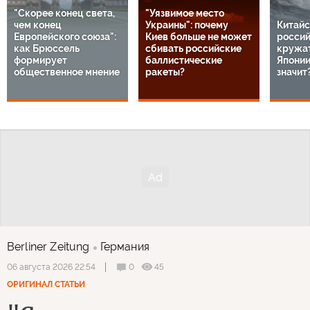
"Скорее конец света,
"Уязвимое место
чем конец
Украины": почему
Китайс
Европейского союза":
Киев больше не может
россий
как Брюссель
сбивать российские
кружат
формирует
баллистические
Японии
общественное мнение
ракеты?
значит
Berliner Zeitung
Германия
0
45
06 августа 2026 22:54
ОРИГИНАЛ СТАТЬИ