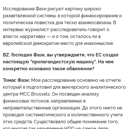
Исследования Фази рисуют картину широко
разветвленной системы, в которой финансирование и
политическая повестка дня тесно взаимосвязаны. В
интервью журналист-расследователь говорит о
власти, нарративах — и о том, осталось ли в
европейской демократии место для инакомыслия.
BZ: Господин Фази, вы утверждаете, что ЕС создал
настоящую "пропагандистскую машину". На чем
конкретно основано такое обвинение?
Томас Фази:
Мое расследование основано на отчете,
который я подготовил для венгерского аналитического
центра MCC Brussels. Он посвящен анализу
финансовых потоков, направляемых в
неправительственные организации. До этого никто не
проводил систематического и количественного учета
этих средств. Существовало общее понимание того,
что многие так называемые НПО на самом деле