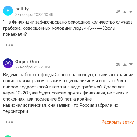
belkly
B
45
27 ноября 2022, 10:49
" ...в Финляндии зафиксировано рекордное количество случаев
грабежа, совершенных молодыми людьми".====== Хохлы
понаехали?
Опрст Опп
ОО
28
27 ноября 2022, 11:41
Видимо работают фонды Сороса на полную, прививаю крайний
национализм, рядом с таким национализмом и вот такой вот
выброс подростковой энергии в виде грабежей. Далее лет
через 10-20 уже будет совсем другая Финляндия, не тихая и
спокойная, как последние 80 лет, а крайне
националистическая, она заявит, что Россия забрала их
территории.
Раскрыть ветку