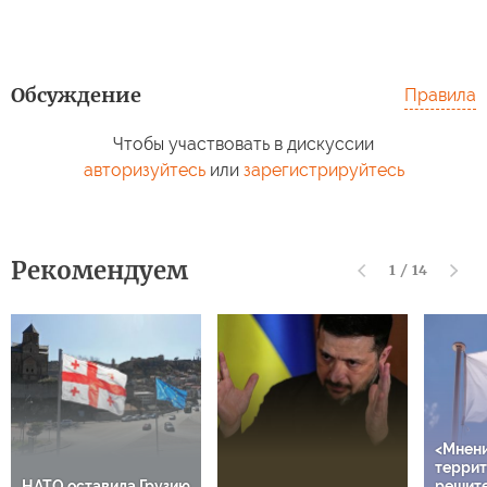
Обсуждение
Правила
Чтобы участвовать в дискуссии
авторизуйтесь
или
зарегистрируйтесь
Рекомендуем
1
/
14
<Мнен
террит
НАТО оставила Грузию
решит