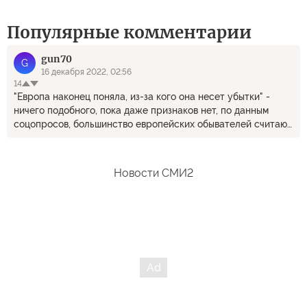
Популярные комментарии
gun70
G
16 декабря 2022, 02:56
14
"Европа наконец поняла, из-за кого она несет убытки" -
ничего подобного, пока даже признаков нет, по данным
соцопросов, большинство европейских обывателей считают,
что во всех их бедах виноват лично Пyтин. Не зря же им
ежедневно по ушам ездят об исторической вине дикoй и
aгpeccивнoй Рoccии "
Новости СМИ2