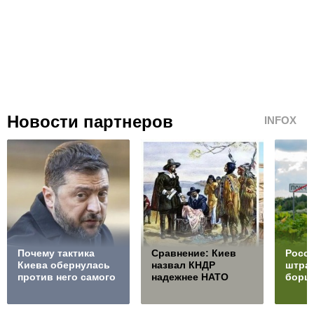
Новости партнеров
INFOX
Почему тактика
Сравнение: Киев
Росси
Киева обернулась
назвал КНДР
штра
против него самого
надежнее НАТО
борщ