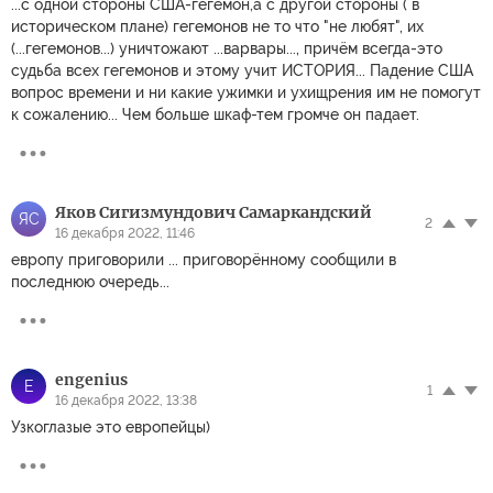
...с одной стороны США-гегемон,а с другой стороны ( в
историческом плане) гегемонов не то что "не любят", их
(...гегемонов...) уничтожают ...варвары..., причём всегда-это
судьба всех гегемонов и этому учит ИСТОРИЯ... Падение США
вопрос времени и ни какие ужимки и ухищрения им не помогут
к сожалению... Чем больше шкаф-тем громче он падает.
Яков Сигизмундович Самаркандский
ЯС
2
16 декабря 2022, 11:46
европу приговорили ... приговорённому сообщили в
последнюю очередь...
engenius
E
1
16 декабря 2022, 13:38
Узкоглазые это европейцы)