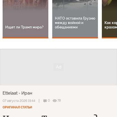
НАТО оставила Грузию
между войной и
Как ко
Ищет ли Трамп мира?
обещаниями
крахом
Ettelaat
Иран
0
78
07 августа 2026 19:44
ОРИГИНАЛ СТАТЬИ