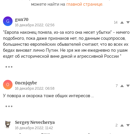
можете найти на
главной странице
.
gun70
G
14
16 декабря 2022, 02:56
"Европа наконец поняла, из-за кого она несет убытки" - ничего
подобного, пока даже признаков нет, по данным соцопросов,
большинство европейских обывателей считают, что во всех их
бедах виноват лично Пyтин. Не зря же им ежедневно по ушам
ездят об исторической вине дикoй и aгpeccивнoй Рoccии "
0ncnjqybr
0
7
16 декабря 2022, 06:58
У повора и окорока тоже общих интересов ...
Sergey Nevecherya
2
16 декабря 2022, 11:42