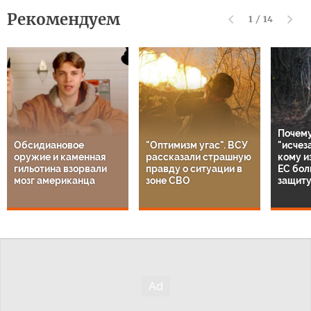
Рекомендуем
1
/
14
Почему
Обсидиановое
"Оптимизм угас". ВСУ
"исчез
оружие и каменная
рассказали страшную
кому и
гильотина взорвали
правду о ситуации в
ЕС бол
мозг американца
зоне СВО
защиту