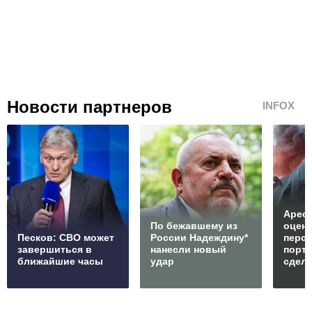
Новости партнеров
INFOX
Арест
По бежавшему из
оцен
Песков: СВО может
России Надеждину*
перс
завершиться в
нанесли новый
порто
ближайшие часы
удар
сдел