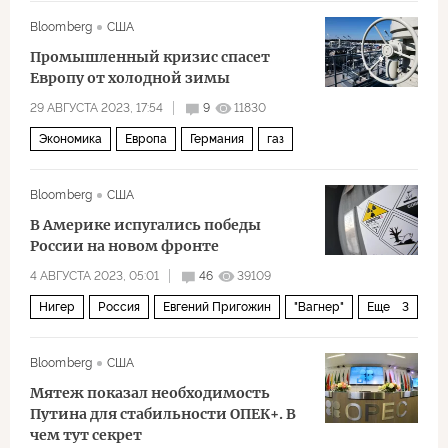
Экономика
Bloomberg
США
Промышленный кризис спасет
Европу от холодной зимы
29 АВГУСТА 2023, 17:54
9
11830
Экономика
Европа
Германия
газ
Bloomberg
США
В Америке испугались победы
России на новом фронте
4 АВГУСТА 2023, 05:01
46
39109
Нигер
Россия
Евгений Пригожин
"Вагнер"
Еще
3
ЕС
уран
Политика
Bloomberg
США
Мятеж показал необходимость
Путина для стабильности ОПЕК+. В
чем тут секрет