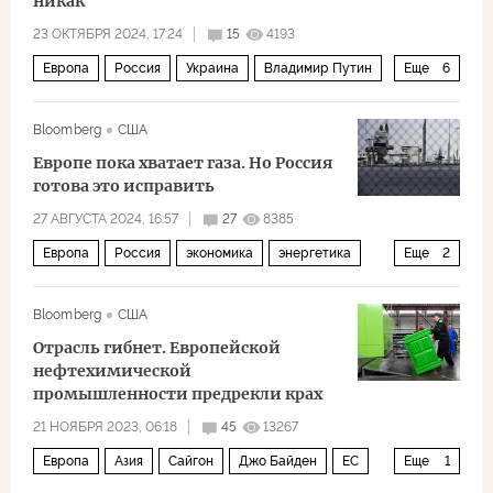
никак
23 ОКТЯБРЯ 2024, 17:24
15
4193
Европа
Россия
Украина
Владимир Путин
Еще
6
ЕС
Еврокомиссия
газ
природный газ
Bloomberg
США
СПГ
Экономика
Европе пока хватает газа. Но Россия
готова это исправить
27 АВГУСТА 2024, 16:57
27
8385
Европа
Россия
экономика
энергетика
Еще
2
газ
зима
Bloomberg
США
Отрасль гибнет. Европейской
нефтехимической
промышленности предрекли крах
21 НОЯБРЯ 2023, 06:18
45
13267
Европа
Азия
Сайгон
Джо Байден
ЕС
Еще
1