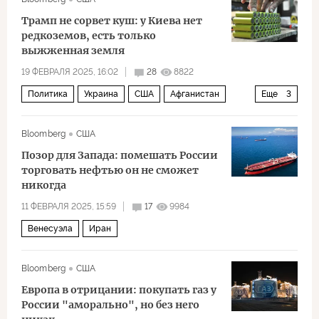
Трамп не сорвет куш: у Киева нет
редкоземов, есть только
выжженная земля
19 ФЕВРАЛЯ 2025, 16:02
28
8822
Политика
Украина
США
Афганистан
Еще
3
Дональд Трамп
НАТО
Пентагон
Bloomberg
США
Позор для Запада: помешать России
торговать нефтью он не сможет
никогда
11 ФЕВРАЛЯ 2025, 15:59
17
9984
Венесуэла
Иран
Bloomberg
США
Европа в отрицании: покупать газ у
России "аморально", но без него