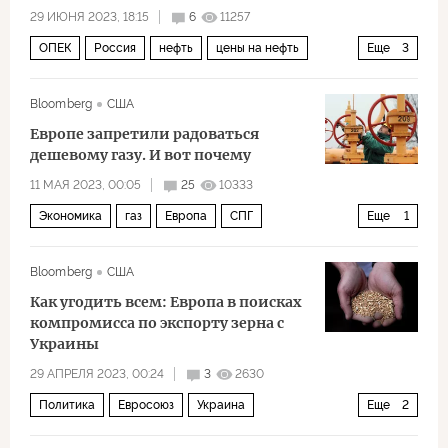
29 ИЮНЯ 2023, 18:15
6
11257
ОПЕК
Россия
нефть
цены на нефть
Еще
3
Владимир Путин
влияние
Экономика
Bloomberg
США
Европе запретили радоваться
дешевому газу. И вот почему
11 МАЯ 2023, 00:05
25
10333
Экономика
газ
Европа
СПГ
Еще
1
энергетический кризис
Bloomberg
США
Как угодить всем: Европа в поисках
компромисса по экспорту зерна с
Украины
29 АПРЕЛЯ 2023, 00:24
3
2630
Политика
Евросоюз
Украина
Еще
2
Восточная Европа
зерно