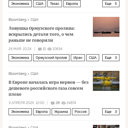
Экономика
США
Техас
Европа
Еще
5
Владимир Путин
Engie
Еврокомиссия
ЕС
Bloomberg
США
Дональд Трамп
Ловушка Ормузского пролива:
вскрылись детали того, о чем
раньше не говорили
24 МАЯ, 22:24
11
10634
Экономика
Ормузский пролив
Иран
США
Еще
3
Марко Рубио
Дональд Трамп
Brent
Bloomberg
США
В Европе началась игра нервов — без
дешевого российского газа совсем
плохо
3 АПРЕЛЯ 2025, 12:00
28
24874
Экономика
Европа
Украина
Россия
Еще
3
Владимир Путин
Газпром
газ
Bloomberg
США