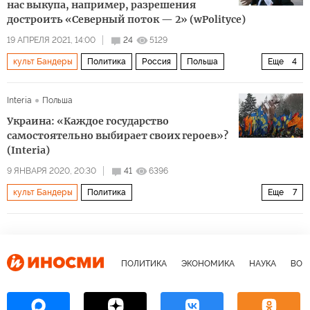
дивизия СС Галичина
война 1939 - 1945
нацизм
нас выкупа, например, разрешения
достроить «Северный поток — 2» (wPolityce)
неофашизм
19 АПРЕЛЯ 2021, 14:00
24
5129
культ Бандеры
Политика
Россия
Польша
Еще
4
Украина
Северный поток — 2
война
нападение
Interia
Польша
Украина: «Каждое государство
самостоятельно выбирает своих героев»?
(Interia)
9 ЯНВАРЯ 2020, 20:30
41
6396
культ Бандеры
Политика
Еще
7
Исторические войны между Украиной и Польшей
Польша
Украина
Израиль
национализм
посол
героизация
ПОЛИТИКА
ЭКОНОМИКА
НАУКА
ВОЕ