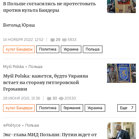
В Польше согласились не протестовать
против культа Бандеры
Витольд Юраш
14 НОЯБРЯ 2022, 12:52
29
5833
культ Бандеры
Политика
Украина
Польша
Myśl Polska
Польша
Myśl Polska: кажется, будто Украина
встает на сторону гитлеровской
Германии
28 ИЮНЯ 2021, 15:36
30
20530
культ Бандеры
Политика
Германия
Украина
Еще
7
СССР
Владимир Зеленский
wPolityce
Польша
Украинская повстанческая армия (УПА)
Экс-глава МИД Польши: Путин ждет от