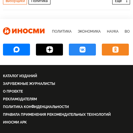
выборщики
Политика
Еще
1
Президентская предвыборная гонка 2020 в США
ПОЛИТИКА
ЭКОНОМИКА
НАУКА
ВОЕ
КАТАЛОГ ИЗДАНИЙ
ЗАРУБЕЖНЫЕ ЖУРНАЛИСТЫ
О ПРОЕКТЕ
РЕКЛАМОДАТЕЛЯМ
ПОЛИТИКА КОНФИДЕНЦИАЛЬНОСТИ
ПРАВИЛА ПРИМЕНЕНИЯ РЕКОМЕНДАТЕЛЬНЫХ ТЕХНОЛОГИЙ
ИНОСМИ APK