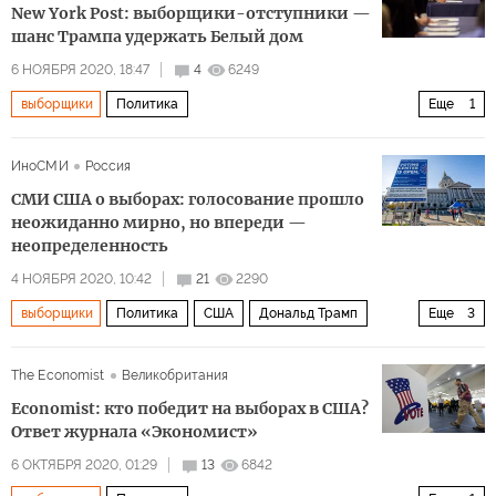
New York Post: выборщики-отступники —
шанс Трампа удержать Белый дом
6 НОЯБРЯ 2020, 18:47
4
6249
выборщики
Политика
Еще
1
Президентская предвыборная гонка 2020 в США
ИноСМИ
Россия
СМИ США о выборах: голосование прошло
неожиданно мирно, но впереди —
неопределенность
4 НОЯБРЯ 2020, 10:42
21
2290
выборщики
Политика
США
Дональд Трамп
Еще
3
Джо Байден
выборы
раскол
The Economist
Великобритания
Economist: кто победит на выборах в США?
Ответ журнала «Экономист»
6 ОКТЯБРЯ 2020, 01:29
13
6842