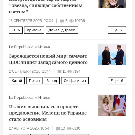
"звезда, сияющая собственным
светом"
13 СЕНТЯБРЯ 2025, 20:04
6
10708
США
Аризона
Дональд Трамп
Еще
2
Барак Обама
Политика
La Repubblica
Италия
Зарождается новый мир: саммит
ШОС лишил Запад самого ценного
2 СЕНТЯБРЯ 2025, 21:44
11
7194
Китай
Пекин
Запад
Си Цзиньпин
Еще
6
Владимир Путин
Нарендра Моди
НАТО
La Repubblica
Италия
Шанхайская организация сотрудничества (ШОС)
Италия включилась в процесс:
БРИКС
Политика
предложение Мелони по Украине
стало основным
27 АВГУСТА 2025, 16:54
10
6138