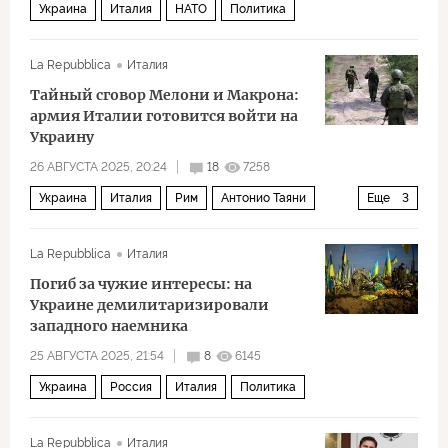
Украина
Италия
НАТО
Политика
La Repubblica
Италия
Тайный сговор Мелони и Макрона:
армия Италии готовится войти на
Украину
26 АВГУСТА 2025, 20:24
18
7258
Украина
Италия
Рим
Антонио Таяни
Еще
3
Марио Драги
Маттео Сальвини
Политика
La Repubblica
Италия
Погиб за чужие интересы: на
Украине демилитаризировали
западного наемника
25 АВГУСТА 2025, 21:54
8
6145
Украина
Россия
Италия
Политика
La Repubblica
Италия