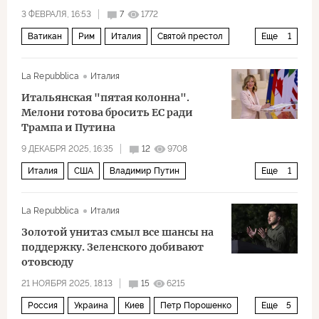
3 ФЕВРАЛЯ, 16:53
7
1772
Ватикан
Рим
Италия
Святой престол
Еще
1
Политика
La Repubblica
Италия
Итальянская "пятая колонна".
Мелони готова бросить ЕС ради
Трампа и Путина
9 ДЕКАБРЯ 2025, 16:35
12
9708
Италия
США
Владимир Путин
Еще
1
Альтернатива для Германии
La Repubblica
Италия
Золотой унитаз смыл все шансы на
поддержку. Зеленского добивают
отовсюду
21 НОЯБРЯ 2025, 18:13
15
6215
Россия
Украина
Киев
Петр Порошенко
Еще
5