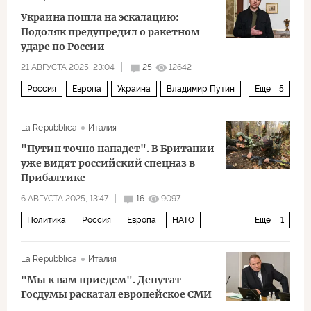
Украина пошла на эскалацию:
Подоляк предупредил о ракетном
ударе по России
21 АВГУСТА 2025, 23:04
25
12642
Россия
Европа
Украина
Владимир Путин
Еще
5
Сергей Лавров
НАТО
ВСУ
La Repubblica
Италия
Варшавский договор
Политика
"Путин точно нападет". В Британии
уже видят российский спецназ в
Прибалтике
6 АВГУСТА 2025, 13:47
16
9097
Политика
Россия
Европа
НАТО
Еще
1
Дмитрий Медведев
La Repubblica
Италия
"Мы к вам приедем". Депутат
Госдумы раскатал европейское СМИ