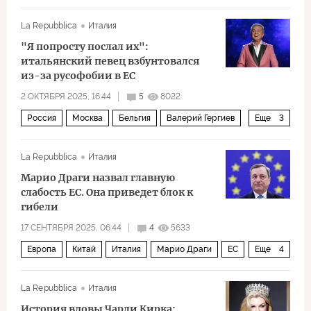
Давид Арахамия
Андрей Ермак
La Repubblica
Италия
"Слуга народа"
Квартал 95
СМИ
"Я попросту послал их":
итальянский певец взбунтовался
из-за русофобии в ЕС
2 ОКТЯБРЯ 2025, 16:44
5
8022
Россия
Москва
Бельгия
Валерий Гергиев
Еще
3
Известия
Политика
ЕС
La Repubblica
Италия
Марио Драги назвал главную
слабость ЕС. Она приведет блок к
гибели
17 СЕНТЯБРЯ 2025, 06:44
4
5633
Европа
Китай
Италия
Марио Драги
ЕС
Еще
4
ЕЦБ
Еврокомиссия
Урсула фон дер Ляйен
La Repubblica
Италия
Экономика
История вдовы Чарли Кирка: