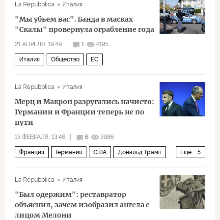
La Repubblica
Италия
"Мы убьем вас". Банда в масках
"Скалы" провернула ограбление года
21 АПРЕЛЯ, 19:49
1
4195
Италия
Общество
ЕС
La Repubblica
Италия
Мерц и Макрон разругались начисто:
Германии и Франции теперь не по
пути
13 ФЕВРАЛЯ, 13:46
6
3986
Франция
Германия
США
Дональд Трамп
Еще
5
Фридрих Мерц
Эммануэль Макрон
ЕС
La Repubblica
Италия
СМИ
Политика
"Был одержим": реставратор
объяснил, зачем изобразил ангела с
лицом Мелони