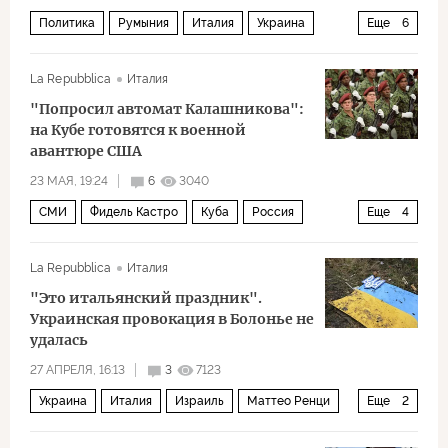
Политика
Румыния
Италия
Украина
Еще
6
Фридрих Мерц
Маттео Сальвини
ЕС
La Repubblica
Италия
НАТО
Европейский совет
Антонио Таяни
"Попросил автомат Калашникова":
на Кубе готовятся к военной
авантюре США
23 МАЯ, 19:24
6
3040
СМИ
Фидель Кастро
Куба
Россия
Еще
4
Флорида
Рауль Кастро
Политика
США
La Repubblica
Италия
"Это итальянский праздник".
Украинская провокация в Болонье не
удалась
27 АПРЕЛЯ, 16:13
3
7123
Украина
Италия
Израиль
Маттео Ренци
Еще
2
Вермахт
Политика