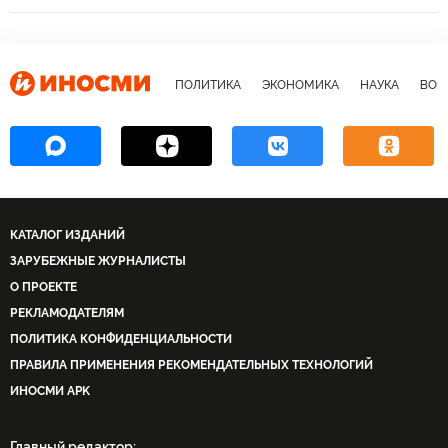
Эльвира Набиуллина
Элина Рыбакова
Goldman Sachs Group Inc
доллар
ПОЛИТИКА
ЭКОНОМИКА
НАУКА
ВОЕ
КАТАЛОГ ИЗДАНИЙ
ЗАРУБЕЖНЫЕ ЖУРНАЛИСТЫ
О ПРОЕКТЕ
РЕКЛАМОДАТЕЛЯМ
ПОЛИТИКА КОНФИДЕНЦИАЛЬНОСТИ
ПРАВИЛА ПРИМЕНЕНИЯ РЕКОМЕНДАТЕЛЬНЫХ ТЕХНОЛОГИЙ
ИНОСМИ APK
Главный редактор: