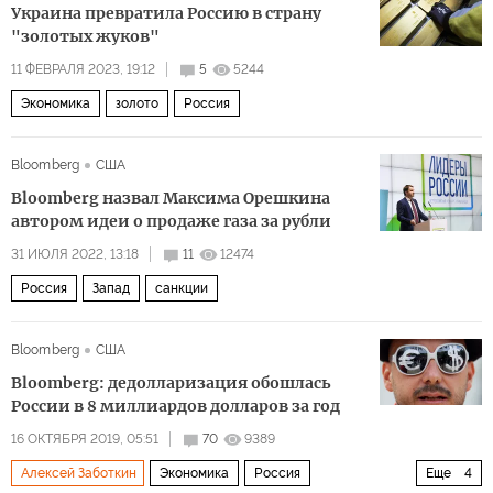
Украина превратила Россию в страну
"золотых жуков"
11 ФЕВРАЛЯ 2023, 19:12
5
5244
Экономика
золото
Россия
Bloomberg
США
Bloomberg назвал Максима Орешкина
автором идеи о продаже газа за рубли
31 ИЮЛЯ 2022, 13:18
11
12474
Россия
Запад
санкции
Bloomberg
США
Bloomberg: дедолларизация обошлась
России в 8 миллиардов долларов за год
16 ОКТЯБРЯ 2019, 05:51
70
9389
Алексей Заботкин
Экономика
Россия
Еще
4