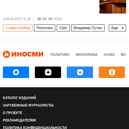
4 МАЯ 2017, 11:32
90
31741
Стивен Колбер
Политика
США
Владимир Путин
Еще
4
Дональд Трамп
Джимми Фэллон
CBS
Юмор о президентах
ПОЛИТИКА
ЭКОНОМИКА
НАУКА
ВОЕ
КАТАЛОГ ИЗДАНИЙ
ЗАРУБЕЖНЫЕ ЖУРНАЛИСТЫ
О ПРОЕКТЕ
РЕКЛАМОДАТЕЛЯМ
ПОЛИТИКА КОНФИДЕНЦИАЛЬНОСТИ