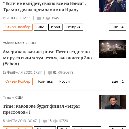
"Если не выйдет, свалю все на Вэнса".
Трамп сделал признание по Ирану
19 АПРЕЛЯ, 12:55
3
3945
Стивен Колбер
США
Иран
Венгрия
Еще
4
Виктор Орбан
Марко Рубио
Yahoo! News
США
Республиканская партия
Политика
Американская актриса: Путин ездит по
миру со своим туалетом, как доктор Зло
(Yahoo)
12 ФЕВРАЛЯ 2020, 17:37
61
20373
Стивен Колбер
Политика
Россия
Еще
1
Владимир Путин
Time
США
Time: каков же будет финал «Игры
престолов»?
8 МАРТА 2019, 00:47
16
10729