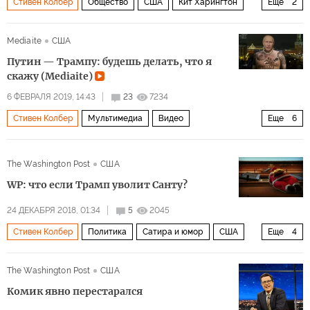
Стивен Колбер
Общество
США
Кит Харингтон
Еще
2
Игра престолов
24 кадра в секунду
Mediaite
США
Путин — Трампу: будешь делать, что я
скажу (Mediaite)
6 ФЕВРАЛЯ 2019, 14:43
23
7234
Стивен Колбер
Мультимедиа
Видео
Еще
6
Юмор о президентах
Россия
США
The Washington Post
США
Владимир Путин
Дональд Трамп
рашагейт
WP: что если Трамп уволит Санту?
24 ДЕКАБРЯ 2018, 01:34
5
2045
Стивен Колбер
Политика
Сатира и юмор
США
Еще
4
Дональд Трамп
Джеймс Мэттис
Роберт Мюллер
The Washington Post
США
Санта Клаус
Комик явно перестарался