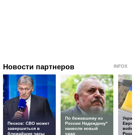
Новости партнеров
INFOX
По бежавшему из
Украи
Песков: СВО может
России Надеждину*
Европ
завершиться в
нанесли новый
войну
ближайшие часы
удар
Росс