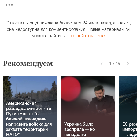
Эта статья опубликована более, чем 24 часа назад, а значит,
она недоступна для комментирования. Новые материалы вы
можете найти на
главной странице
.
Рекомендуем
1
/
14
Американская
разведка считает, что
Путин может "в
ближайшие недели
направить войска для
Украина было
ЕС рез
захвата территории
воспряла — но
импорт
НАТО"
ненадолго
— лид