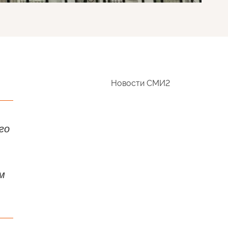
Новости СМИ2
го
м