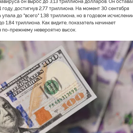
навируса он вырос до 3,13 триллиона долларов. Он остава
1 году, достигнув 2,77 триллиона. На момент 30 сентября
 упала до "всего" 1,38 триллиона, но в годовом исчислени
до 1,84 триллиона. Как видите, показатель начинает
н по-прежнему невероятно высок.