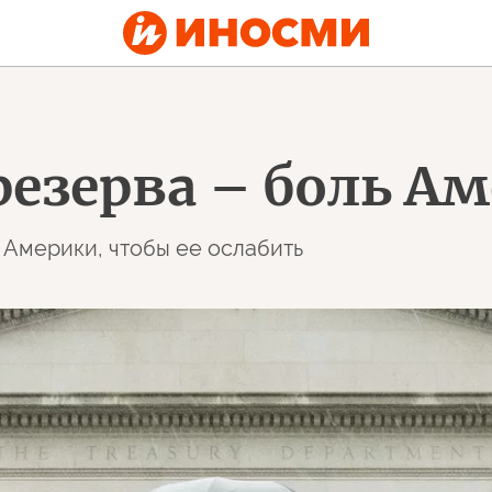
езерва – боль А
а Америки, чтобы ее ослабить