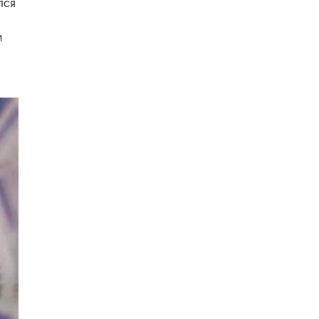
лся
и