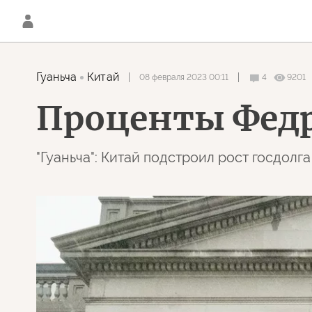
Гуаньча
Китай
08 февраля 2023 00:11
4
9201
Проценты Федр
"Гуаньча": Китай подстроил рост госдолг