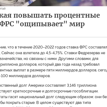
итай
жая повышать процентные
 ФРС "ощипывает" мир
ие, что в течение 2020–2022 годов ставка ФРС составля
 Сейчас она взлетела до 4,5-4,75%. Ставки Федрезерва не
азначейства, но связаны с ними. Другими словами, для
триллиона долларов, который два года назад требовал
ентных выплат в размере пяти миллиардов долларов, сего
-100 миллиардов долларов.
рственный долг Америки составляет 3,146 триллиона
ствуют краткосрочные и долгосрочные гособлигации.
аты гасят национальный долг следующим образом: они б
обы покрыть старые. В целом существуют два типа