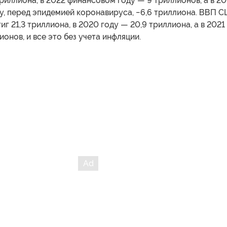
триллиона, в 2022 финансовом году — 9 триллионов, а в 20
у, перед эпидемией коронавируса, −6,6 триллиона. ВВП 
иг 21,3 триллиона, в 2020 году — 20,9 триллиона, а в 2021
ионов, и все это без учета инфляции.