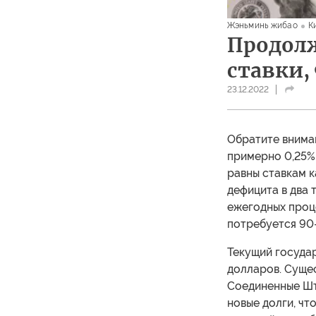
Жэньминь жибао
К
Продол
ставки,
23.12.2022
Обратите вниман
примерно 0,25%.
равны ставкам к
дефицита в два 
ежегодных проц
потребуется 90
Текущий госуда
долларов. Суще
Соединенные Шт
новые долги, чт