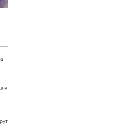
ла
дня
ерут