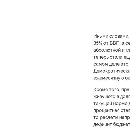
Иными словами,
35% от ВВП, а с
абсолютной и г
теперь стала ещ
самом деле это 
Демократическа
ежемесячную бю
Кроме того, пр
живущего в долг
текущей норме 
процентная став
то расчеты нап
дефицит бюджет