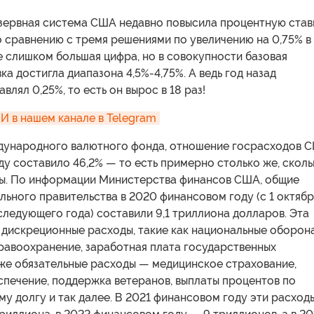
зервная система США недавно повысила процентную став
о сравнению с тремя решениями по увеличению на 0,75% в
е слишком большая цифра, но в совокупности базовая
ка достигла диапазона 4,5%-4,75%. А ведь год назад
влял 0,25%, то есть он вырос в 18 раз!
 в нашем канале в Telegram
ународного валютного фонда, отношение госрасходов 
ду составило 46,2% — то есть примерно столько же, сколь
ды. По информации Министерства финансов США, общие
ьного правительства в 2020 финансовом году (с 1 октябр
следующего года) составили 9,1 триллиона долларов. Эта
 дискреционные расходы, такие как национальные оборона
равоохранение, заработная плата государственных
кже обязательные расходы — медицинское страхование,
спечение, поддержка ветеранов, выплаты процентов по
у долгу и так далее. В 2021 финансовом году эти расход