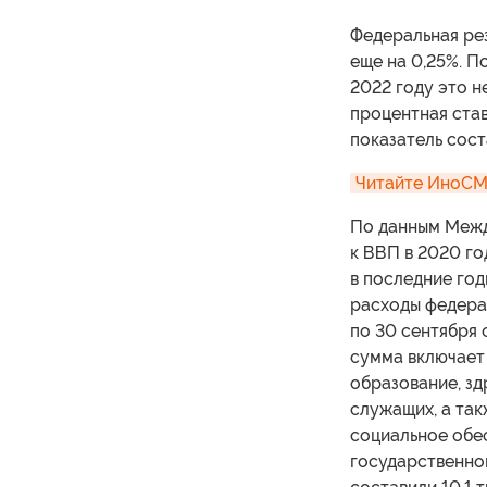
Федеральная ре
еще на 0,25%. П
2022 году это н
процентная став
показатель соста
Читайте ИноСМИ
По данным Межд
к ВВП в 2020 го
в последние го
расходы федерал
по 30 сентября 
сумма включает
образование, зд
служащих, а та
социальное обе
государственном