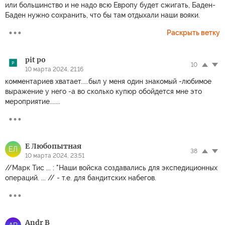
или большинство и не надо всю Европу будет сжигать, Баден-
Баден нужно сохранить, что бы там отдыхали наши вояки.
Раскрыть ветку
pit po
10
10 марта 2024, 21:16
комментариев хватает.....был у меня один знакомый -любимое
выражение у него -а во сколько купюр обойдется мне это
мероприятие.......
Е Любопытная
ЕЛ
38
10 марта 2024, 23:51
//Марк Тис ... : "Наши войска создавались для экспедиционных
операций. ... // - т.е. для бандитских набегов.
Andr B