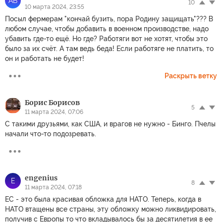
AB
10
10 марта 2024, 23:55
Посыл фермерам "кончай бузить, пора Родину защищать"??? В
любом случае, чтобы добавить в военном производстве, надо
убавить где-то ещё. Но где? Работяги вот не хотят, чтобы это
было за их счёт. А там ведь беда! Если работяге не платить, то
он и работать не будет!
Раскрыть ветку
Борис Борисов
5
11 марта 2024, 07:06
С такими друзьями, как США, и врагов не нужно - Бинго. Пчелы
начали что-то подозревать.
engenius
E
8
11 марта 2024, 07:18
ЕС - это была красивая обложка для НАТО. Теперь, когда в
НАТО втащены все страны, эту обложку можно ликвидировать,
получив с Европы то что вкладывалось бы за десятилетия в ее