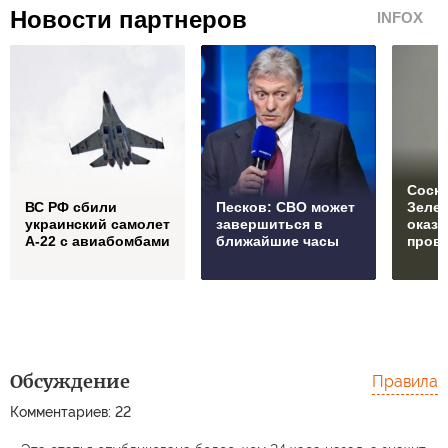
Новости партнеров
INFOX
Соски
ВС РФ сбили
Песков: СВО может
Зеле
украинский самолет
завершиться в
оказ
А-22 с авиабомбами
ближайшие часы
пров
Обсуждение
Правила
Комментариев: 22