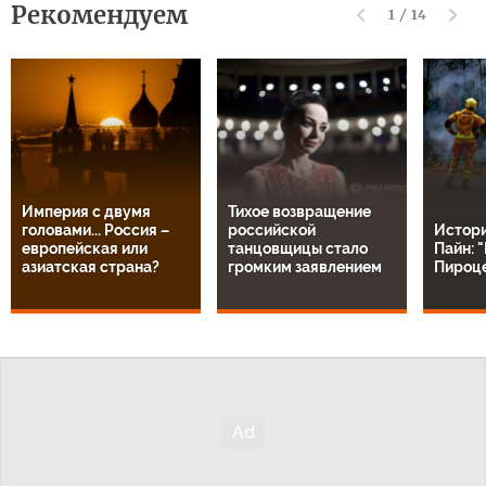
Рекомендуем
1
/
14
Империя с двумя
Тихое возвращение
головами... Россия –
российской
Истор
европейская или
танцовщицы стало
Пайн: 
азиатская страна?
громким заявлением
Пироц