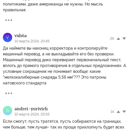
политиками, даже американцы не нужны. Но мысль
правильная.
vxh6a
V
26
10 марта 2024, 20:45
Да наймите вы наконец корректора и контролируйте
машинный перевод, а не выкладывайте его без проверки.
Машинный перевод дико перевирает первоначальный текст,
вплоть до прямого противоречия в отдельных предложениях. А
условные сокращения не понимает вообще: какие
"мелкокалиберные снаряды 5,56 мм"??? Это патроны
натовского стандарта
andrei-yurivich
A
14
10 марта 2024, 20:55
Если смогут, пусть тратятся, пусть собираются на границах,
чем больше, тем лучше- так их проще прихлопнуть будет всех