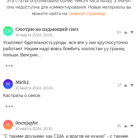
Эта статья опубликована более, чем 24 часа назад, а значит,
она недоступна для комментирования. Новые материалы вы
можете найти на
главной странице
.
Смотрю на падающий снег
СН
30
10 марта 2024, 20:01
Усыпляют бдительность,уроды...все впк у них круглосуточно
работает. Нашим надо вовсь бомбить хохлостан уу границ
польши, Венгрии....
Mich2
M
17
10 марта 2024, 20:24
Кастраты о сексе.
0ncnjqybr
0
35
10 марта 2024, 20:31
"С такими друзьями, как США, и врагов не нужно" - с такими