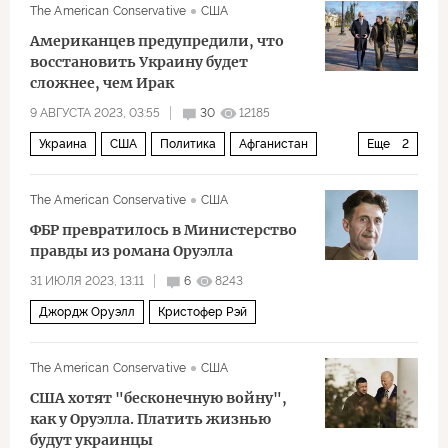
The American Conservative
США
Демократическая партия
Госдепартамент США
Американцев предупредили, что
НАТО
Политика
восстановить Украину будет
сложнее, чем Ирак
9 АВГУСТА 2023, 03:55
30
12185
Украина
США
Политика
Афганистан
Еще
2
Ирак
восстановление
The American Conservative
США
ФБР превратилось в Министерство
правды из романа Оруэлла
31 ИЮЛЯ 2023, 13:11
6
8243
Джордж Оруэлл
Кристофер Рэй
The American Conservative
США
США хотят "бесконечную войну",
как у Оруэлла. Платить жизнью
будут украинцы