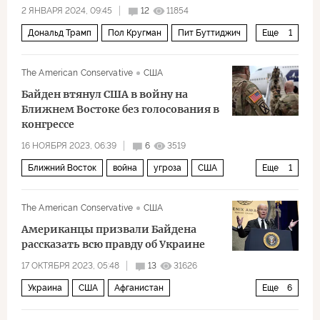
2 ЯНВАРЯ 2024, 09:45
12
11854
Дональд Трамп
Пол Кругман
Пит Буттиджич
Еще
1
MSNBC
The American Conservative
США
Байден втянул США в войну на
Ближнем Востоке без голосования в
конгрессе
16 НОЯБРЯ 2023, 06:39
6
3519
Ближний Восток
война
угроза
США
Еще
1
Политика
The American Conservative
США
Американцы призвали Байдена
рассказать всю правду об Украине
17 ОКТЯБРЯ 2023, 05:48
13
31626
Украина
США
Афганистан
Еще
6
Владимир Зеленский
Рэнд Пол