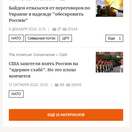
Байден отказался от переговоров по
Украине в надежде "обескровить
Россию"
6 ДЕКАБРЯ 2022, 11:31
17
25144
НАТО
Северный поток
ЦРУ
Еще
1
Северный поток – 1
The American Conservative
США
США захотели взять Россию на
"ядерное слабó". Но это плохо
кончится
17 ОКТЯБРЯ 2022, 16:10
50
18309
НАТО
ЕЩЕ 15 МАТЕРИАЛОВ