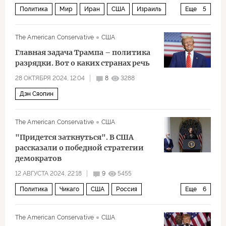
Политика
Мир
Иран
США
Израиль
Еще
5
Али Хаменеи
CNN
ЦРУ
ХАМАС
The American Conservative
США
Реза Пехлеви
Главная задача Трампа – политика
разрядки. Вот о каких странах речь
28 ОКТЯБРЯ 2024, 12:04
8
3288
Дэн Сяопин
The American Conservative
США
"Придется заткнуться". В США
рассказали о победной стратегии
демократов
12 АВГУСТА 2024, 22:18
9
5455
Политика
Чикаго
США
Россия
Еще
6
Хантер Байден
Джо Байден
The American Conservative
США
Хиллари Клинтон
Демократическая партия