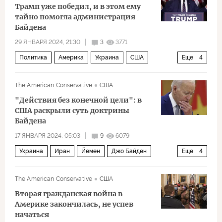
Трамп уже победил, и в этом ему
Твиттер
СМИ
тайно помогла администрация
Байдена
29 ЯНВАРЯ 2024, 21:30
3
3771
Политика
Америка
Украина
США
Еще
4
Джо Байден
Пол Кругман
СМИ
The American Conservative
США
Нью-Йорк Таймс
"Действия без конечной цели": в
США раскрыли суть доктрины
Байдена
17 ЯНВАРЯ 2024, 05:03
9
6079
Украина
Иран
Йемен
Джо Байден
Еще
4
ХАМАС
НАТО
ИГИЛ
Политика
The American Conservative
США
Вторая гражданская война в
Америке закончилась, не успев
начаться