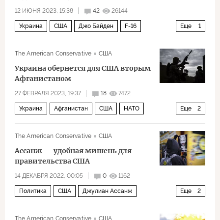
12 ИЮНЯ 2023, 15:38
42
26144
Украина
США
Джо Байден
F-16
Еще
1
Политика
The American Conservative
США
Украина обернется для США вторым
Афганистаном
27 ФЕВРАЛЯ 2023, 19:37
18
7472
Украина
Афганистан
США
НАТО
Еще
2
Талибан
Политика
The American Conservative
США
Ассанж — удобная мишень для
правительства США
14 ДЕКАБРЯ 2022, 00:05
0
1162
Политика
США
Джулиан Ассанж
Еще
2
Эдвард Сноуден
СМИ
The American Conservative
США