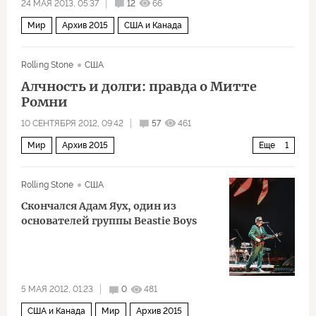
24 МАЯ 2013, 05:37
12
66
Мир
Архив 2015
США и Канада
Rolling Stone
США
Алчность и долги: правда о Митте
Ромни
10 СЕНТЯБРЯ 2012, 09:42
57
461
Мир
Архив 2015
Еще
1
Выборы в США. Ромни vs. Обама
Rolling Stone
США
Скончался Адам Яух, один из
основателей группы Beastie Boys
5 МАЯ 2012, 01:23
0
481
США и Канада
Мир
Архив 2015