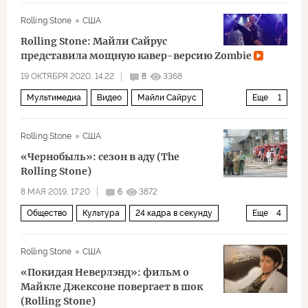
Башар Асад
Россия
Израиль
Украина
Rolling Stone
США
Rolling Stone: Майли Сайрус
представила мощную кавер-версию Zombie
19 ОКТЯБРЯ 2020, 14:22
8
3368
Мультимедиа
Видео
Майли Сайрус
Еще
1
музыка
Rolling Stone
США
«Чернобыль»: сезон в аду (The
Rolling Stone)
8 МАЯ 2019, 17:20
6
3872
Общество
Культура
24 кадра в секунду
Еще
4
Чернобыль глазами HBO
Чернобыль
сериал
Rolling Stone
США
ядерная энергетика
«Покидая Неверлэнд»: фильм о
Майкле Джексоне повергает в шок
(Rolling Stone)