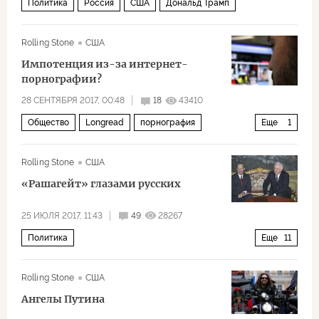
Политика
Россия
США
Дональд Трамп
Rolling Stone
США
Импотенция из-за интернет-
порнографии?
28 СЕНТЯБРЯ 2017, 00:48
18
43410
Общество
Longread
порнография
Еще
1
Здоровый образ жизни
Rolling Stone
США
«Рашагейт» глазами русских
25 ИЮЛЯ 2017, 11:43
49
28267
Политика
Еще
11
Рашагейт: расследование связей администрации Трампа и России
Rolling Stone
США
Россия
США
СССР
Владимир Путин
Ангелы Путина
Борис Ельцин
Дональд Трамп