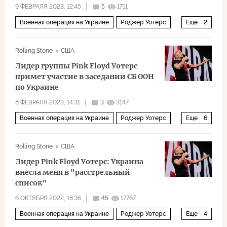
9 ФЕВРАЛЯ 2023, 12:45
5
1711
Военная операция на Украине
Роджер Уотерс
Еще
2
российско-украинский конфликт
Мультимедиа
Rolling Stone
США
Лидер группы Pink Floyd Уотерс
примет участие в заседании СБ ООН
по Украине
8 ФЕВРАЛЯ 2023, 14:31
3
3147
Военная операция на Украине
Роджер Уотерс
Еще
6
Василий Небензя
ООН
Елена Зеленская
Rolling Stone
США
российско-украинский конфликт
оружие
Лидер Pink Floyd Уотерс: Украина
Военное дело
внесла меня в "расстрельный
список"
6 ОКТЯБРЯ 2022, 16:36
45
17767
Военная операция на Украине
Роджер Уотерс
Еще
4