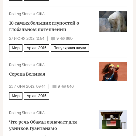
Rolling Stone
США
10 самых больших глупостей о
глобальном потеплении
27 ИЮНЯ 2013, 11:54
9
860
Мир
Архив 2015
Популярная наука
Rolling Stone
США
Серена Великая
21 ИЮНЯ 2013, 09:44
9
840
Мир
Архив 2015
Rolling Stone
США
Что речь Обамы означает для
узников Гуантанамо