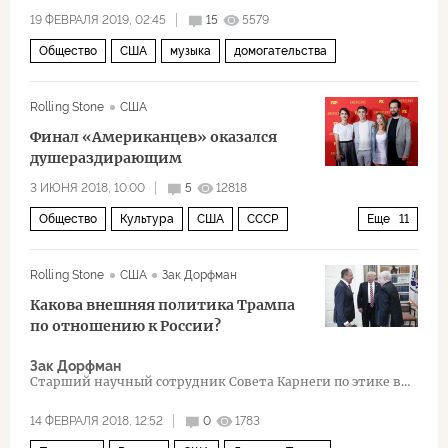
19 ФЕВРАЛЯ 2019, 02:45
15
5579
Общество
США
музыка
домогательства
Rolling Stone
США
Финал «Американцев» оказался
душераздирающим
3 ИЮНЯ 2018, 10:00
5
12818
Общество
Культура
США
СССР
Еще
11
Михаил Горбачев
Рональд Рейган
Rolling Stone
США
Зак Дорфман
Кери Рассел
Мэтью Риз
ФБР
КГБ
Какова внешняя политика Трампа
холодная война
сериал «Американцы
по отношению к России?
шпионаж
триллер
24 кадра в секунду
Зак Дорфман
Старший научный сотрудник Совета Карнеги по этике в
международных делах
14 ФЕВРАЛЯ 2018, 12:52
0
1783